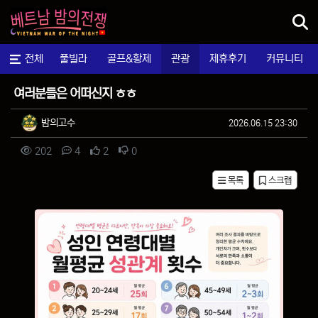
메뉴
마사지
전체
풀빌라
골프&황제
관광
제휴후기
커뮤니티
자유게시판
여러분들은 어떠신지 ㅎㅎ
작성자 정보
작성
작성일
밤의고수
2026.06.15 23:30
컨텐츠 정보
조회
댓글
추천
비추천
202
4
2
0
목록
스크랩
본문