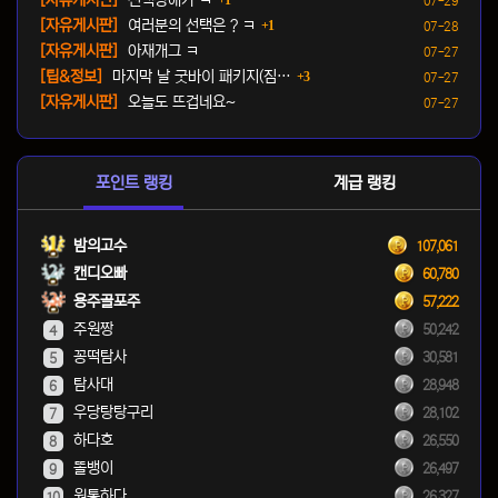
[자유게시판]
선택장애가 ㅋ
1
07-29
댓글
등록일
[자유게시판]
여러분의 선택은 ? ㅋ
1
07-28
등록일
[자유게시판]
아재개그 ㅋ
07-27
댓글
등록일
[팁&정보]
마지막 날 굿바이 패키지(짐…
3
07-27
등록일
[자유게시판]
오늘도 뜨겁네요~
07-27
포인트 랭킹
계급 랭킹
밤의고수
107,061
캔디오빠
60,780
용주골포주
57,222
주원짱
50,242
4
꽁떡탐사
30,581
5
탐사대
28,948
6
우당탕탕구리
28,102
7
하다호
26,550
8
똘뱅이
26,497
9
원통하다
26,327
10