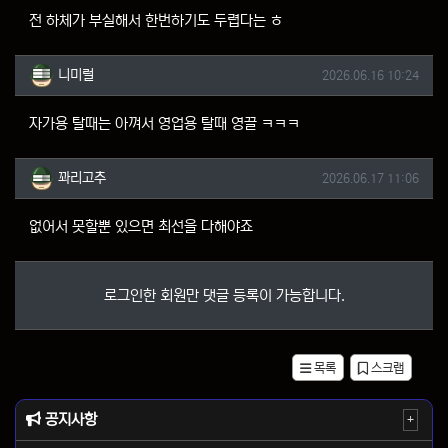
전 하체가 부실해서 한번하기도 두렵다는 ㅎ
니미럴님의 댓글
작성일
니미럴
2026.06.16 10:24
자가용 탈때는 아껴서 영업용 탈때 영끌 ㅋㅋㅋ
꽈리고추님의 댓글
작성일
꽈리고추
2026.06.17 11:06
없어서 못할뿐 있으면 최선을 다해야죠
로그인한 회원만 댓글 등록이 가능합니다.
목록
스크랩
공지사항
+