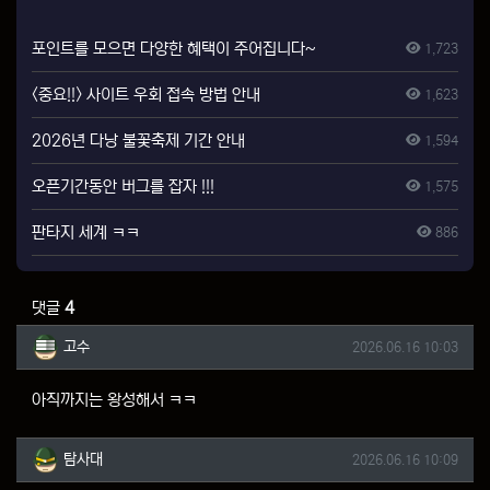
포인트를 모으면 다양한 혜택이 주어집니다~
1,723
<중요!!> 사이트 우회 접속 방법 안내
1,623
2026년 다낭 불꽃축제 기간 안내
1,594
오픈기간동안 버그를 잡자 !!!
1,575
판타지 세계 ㅋㅋ
886
댓글
4
고수님의 댓글
작성일
고수
2026.06.16 10:03
아직까지는 왕성해서 ㅋㅋ
탐사대님의 댓글
작성일
탐사대
2026.06.16 10:09