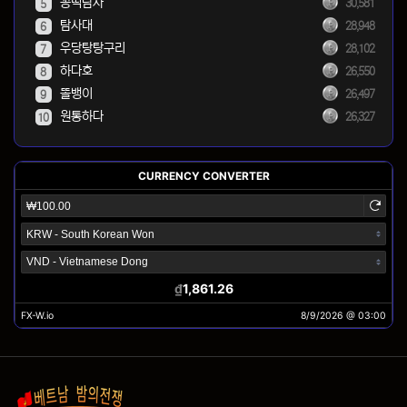
꽁떡탐사
30,581
5
탐사대
28,948
6
우당탕탕구리
28,102
7
하다호
26,550
8
똘뱅이
26,497
9
원통하다
26,327
10