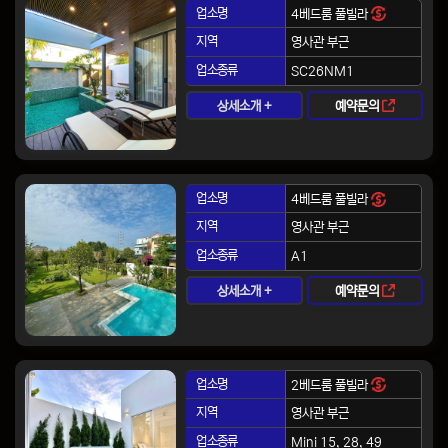
업소명
4베드룸 풀빌라
지역
영사관 부근
업소종류
SC26NM1
상세소개 +
예약문의
업소명
4베드룸 풀빌라
지역
영사관 부근
업소종류
A1
상세소개 +
예약문의
업소명
2베드룸 풀빌라
지역
영사관 부근
업소종류
Mini 15, 28, 49