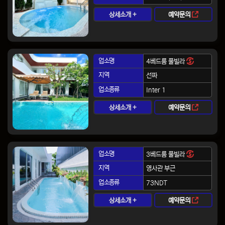
상세소개 +
예약문의
업소명
4베드룸 풀빌라
지역
선짜
업소종류
Inter 1
상세소개 +
예약문의
업소명
3베드룸 풀빌라
지역
영사관 부근
업소종류
73NDT
상세소개 +
예약문의