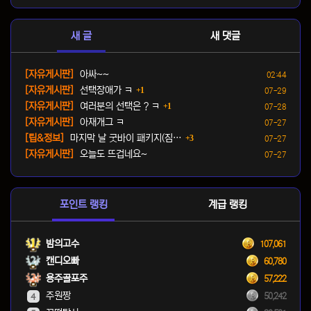
새 글
새 댓글
등록일
[자유게시판]
아싸~~
02:44
댓글
등록일
[자유게시판]
선택장애가 ㅋ
1
07-29
댓글
등록일
[자유게시판]
여러분의 선택은 ? ㅋ
1
07-28
등록일
[자유게시판]
아재개그 ㅋ
07-27
댓글
등록일
[팁&정보]
마지막 날 굿바이 패키지(짐…
3
07-27
등록일
[자유게시판]
오늘도 뜨겁네요~
07-27
포인트 랭킹
계급 랭킹
밤의고수
107,061
캔디오빠
60,780
용주골포주
57,222
주원짱
50,242
4