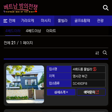
메뉴
전체
가라오케
마사지
풀빌라
골프&황제
관광
4베드이하
4베드이상
아파트
4베드이하
전체
21
/ 1 페이지
게시물 
게시
업소명
4베드룸 풀빌라
지역
영사관 부근
업소종류
SC49DP8
상세소개 +
예약문의