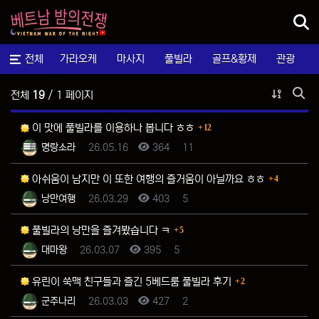
메뉴
전체
가라오케
마사지
풀빌라
골프&황제
관광
풀빌라후기
게시물 
전체
19
/ 1 페이지
게시
댓글
이 맛에 풀빌라를 이용하나 봅니다 ㅎㅎ
12
등록자
등록일
조회
추천
명랑소라
26.05.16
364
11
댓글
아쉬움이 남지만 이 또한 여행의 즐거움이 아닐까요 ㅎㅎ
4
등록자
등록일
조회
추천
낭만여행
26.03.29
403
5
댓글
풀빌라의 낭만을 즐겨봤습니다 ㅋ
5
등록자
등록일
조회
추천
대마왕
26.03.07
395
5
댓글
유린이 쑥맥 친구들과 즐긴 5베드룸 풀빌라 후기
2
등록자
등록일
조회
추천
군주나리
26.03.03
427
2