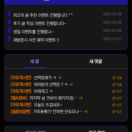
등록일
2026-02-08
최고의 글 추천 이벤트 진행합니다 ^^
댓글
등록일
2026-02-08
후기 글 작성 이벤트 진행합니다~
댓글
등록일
2026-02-08
생일 이벤트를 진행합니~
댓글
등록일
2026-02-07
재방문시 사전 예약 이벤트 !!
댓글
새 글
새 댓글
댓글
등록일
[자유게시판]
선택장애가 ㅋ
1
07-29
댓글
등록일
[자유게시판]
여러분의 선택은 ? ㅋ
1
07-28
등록일
[자유게시판]
아재개그 ㅋ
07-27
댓글
등록일
[팁&정보]
마지막 날 굿바이 패키지(짐…
3
07-27
등록일
[자유게시판]
오늘도 뜨겁네요~
07-27
댓글
등록일
[질문&답변]
거주등록?? 안하면 단속오나…
1
07-27