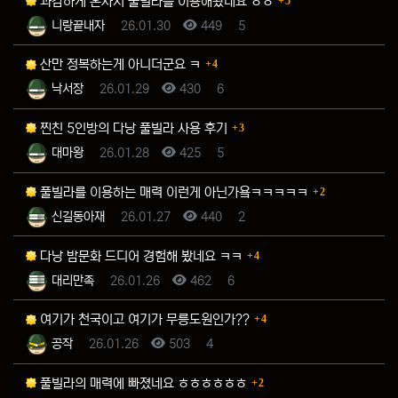
과감하게 혼자서 풀빌라를 이용해봤네요 ㅎㅎ
5
등록자
등록일
조회
추천
니랑끝내자
26.01.30
449
5
댓글
산만 정복하는게 아니더군요 ㅋ
4
등록자
등록일
조회
추천
낙서장
26.01.29
430
6
댓글
찐친 5인방의 다낭 풀빌라 사용 후기
3
등록자
등록일
조회
추천
대마왕
26.01.28
425
5
댓글
풀빌라를 이용하는 매력 이런게 아닌가욬ㅋㅋㅋㅋㅋ
2
등록자
등록일
조회
추천
신길동아재
26.01.27
440
2
댓글
다낭 밤문화 드디어 경험해 봤네요 ㅋㅋ
4
등록자
등록일
조회
추천
대리만족
26.01.26
462
6
댓글
여기가 천국이고 여기가 무릉도원인가??
4
등록자
등록일
조회
추천
공작
26.01.26
503
4
댓글
풀빌라의 매력에 빠졌네요 ㅎㅎㅎㅎㅎㅎ
2