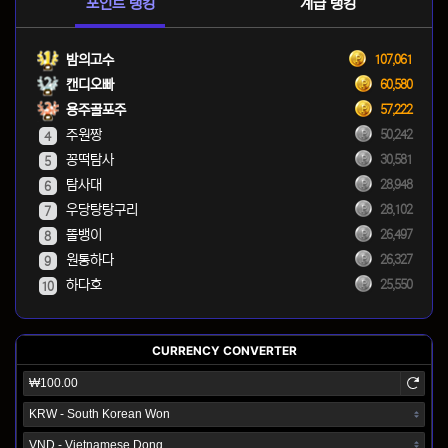
포인트 랭킹
계급 랭킹
밤의고수
107,061
캔디오빠
60,580
용주골포주
57,222
주원짱
50,242
4
꽁떡탐사
30,581
5
탐사대
28,948
6
우당탕탕구리
28,102
7
똘뱅이
26,497
8
원통하다
26,327
9
하다호
25,550
10