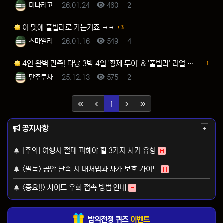
등록자
등록일
조회
추천
미나리고
26.01.24
460
2
댓글
이 맛에 풀빌라로 가는거죠 ㅋㅋ
3
등록자
등록일
조회
추천
스마일리
26.01.16
549
4
댓글
4인 완벽 만족! 다낭 3박 4일 '황제 투어' & '풀빌라' 리얼 후기
1
등록자
등록일
조회
추천
만주투사
25.12.13
575
2
(current)
1
공지사항
+
[주의] 여행시 절대 피해야 할 3가지 사기 유형
H
<필독> 공안 단속 시 대처법과 자가 보호 가이드
H
<중요!!> 사이트 우회 접속 방법 안내
H
밤의전쟁 퀴즈
이벤트