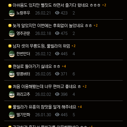
댓글
아쉬움도 있지만 뻘짓도 하면서 즐기다 왔네요 ㅎㅎㅎ
2
등록자
등록일
조회
추천
노랑푸우
26.02.21
423
2
댓글
늦게 알았지만 이번에는 후회없이 놀았네요 ㅎㅎ
2
등록자
등록일
조회
추천
영주관문
26.02.18
475
2
댓글
남자 셋의 무릉도원, 풀빌라의 위엄
2
등록자
등록일
조회
추천
한번만더
26.02.12
445
4
댓글
현실로 돌아가기 싫네요 ㅎㅎ
4
등록자
등록일
조회
추천
땅콩버터
26.02.05
371
6
댓글
처음 이용해봤는데 너무 편하고 좋네요 ㅎ
2
등록자
등록일
조회
추천
꽈리고추
26.02.02
396
4
댓글
풀빌라가 유흥의 참맛을 알게 해주네요
4
등록자
등록일
조회
추천
떨기민화
26.01.30
445
5
댓글