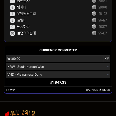
꽁떡탐사
30,531
5
탐사대
28,948
6
우당탕탕구리
28,102
7
똘뱅이
26,497
8
원통하다
26,327
9
불멸의이순대
25,407
10