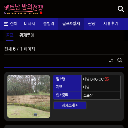
메뉴
가라오케
전체
마사지
풀빌라
골프&황제
관광
제휴후기
골프
황제투어
골프
전체
6
/ 1 페이지
게시물 
게시
업소명
다낭 BRG CC
지역
다낭
업소종류
골프장
상세소개 +