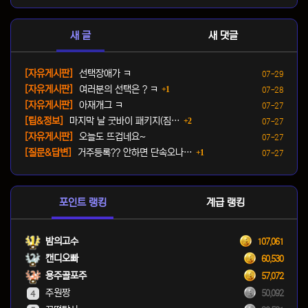
새 글
새 댓글
등록일
[자유게시판]
선택장애가 ㅋ
07-29
댓글
등록일
[자유게시판]
여러분의 선택은 ? ㅋ
1
07-28
등록일
[자유게시판]
아재개그 ㅋ
07-27
댓글
등록일
[팁&정보]
마지막 날 굿바이 패키지(짐…
2
07-27
등록일
[자유게시판]
오늘도 뜨겁네요~
07-27
댓글
등록일
[질문&답변]
거주등록?? 안하면 단속오나…
1
07-27
포인트 랭킹
계급 랭킹
밤의고수
107,061
캔디오빠
60,530
용주골포주
57,072
주원짱
50,092
4