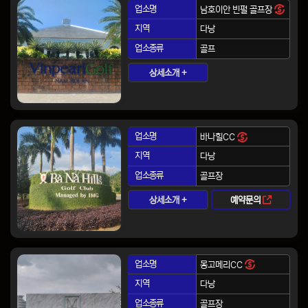
업소명
남호이안 빈펄 골프장
지역
다낭
업소종류
골프
상세소개 +
업소명
바나힐CC
지역
다낭
업소종류
골프장
상세소개 +
예약문의
업소명
몽고메리CC
지역
다낭
업소종류
골프장