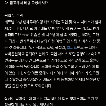
다. 참고해서 비용 측정하셔요
픽업 및 숙박
베트남 다낭 황제투어여행 패키지에는 픽업 및 숙박 서비스가 함께
제공됩니다. 타지로 아무래도 여행가면 이게 좀 저는 귀찮고 번거
롭더라고요 ㅠㅠ 요즘은 뭐 시스템이 잘 되어잇다곤 하지만 그래
도 귀찮고 번거로워서 다낭의 이런 여행 픽업 드랍 서비스가 참 좋
은 것 같습니다. 일반적으로 호텔, 풀빌라,
아파트
먼트 등 다양한
숙박옵션이 제공되어지는데요, 픽업 서비스 또한 공항이나 숙소로
원하는곳 애기하면 그쪽으로 픽업와주고요 시간맞춰 오고 출발하
여 여러 곳을 돌아다니며 투어를 즐길 수 있도록 시스템구성이 되
어 있습니다. 또한 이동 중에도 타지이다 보니까 가이드가 잇으면
더 수월하고 좋잖아요? 가이드가 함께 동행하여 언제나 안전한 여
행을 즐길 수 있도록 도와줍니다.
잡잠이 길어졌는데 아무튼 저의 베트남 다낭 황제투어의 후기 및
경험담에 대해서도 얘기해보자면