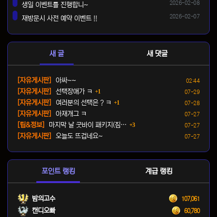
등록일
2026-02-08
생일 이벤트를 진행합니~
댓글
등록일
2026-02-07
재방문시 사전 예약 이벤트 !!
댓글
새 글
새 댓글
등록일
[자유게시판]
아싸~~
02:44
댓글
등록일
[자유게시판]
선택장애가 ㅋ
1
07-29
댓글
등록일
[자유게시판]
여러분의 선택은 ? ㅋ
1
07-28
등록일
[자유게시판]
아재개그 ㅋ
07-27
댓글
등록일
[팁&정보]
마지막 날 굿바이 패키지(짐…
3
07-27
등록일
[자유게시판]
오늘도 뜨겁네요~
07-27
포인트 랭킹
계급 랭킹
밤의고수
107,061
캔디오빠
60,780