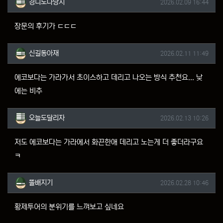
작성일
경디도다낭시
2026.02.09 16:44
장문의 후기가 ㄷㄷㄷ
신길동아재님의 댓글
작성일
신길동아재
2026.02.11 11:49
에코보다는 가라가서 초이스하고 데리고 나오는 방식 추천요... 낮
에는 비추
오늘도달리자님의 댓글
작성일
오늘도달리자
2026.02.13 10:26
저도 에코보다는 가라에서 화끈한애 데리고 노는게 더 좋더라구요
ㅋ
똘배지기님의 댓글
작성일
똘배지기
2026.02.28 10:46
황제투어의 분위기를 느껴보고 싶네요