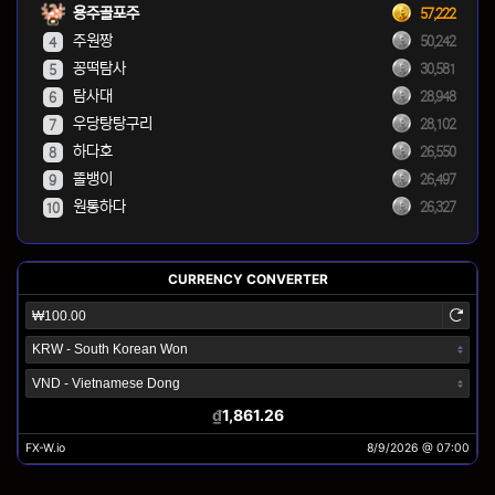
용주골포주
57,222
주원짱
50,242
4
꽁떡탐사
30,581
5
탐사대
28,948
6
우당탕탕구리
28,102
7
하다호
26,550
8
똘뱅이
26,497
9
원통하다
26,327
10