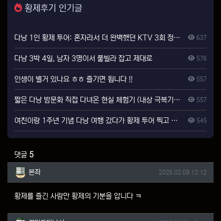
황제후기 인기글
다낭 1인 황제 투어: 혼자라서 더 완벽했던 KTV 3회 정복기
637
다낭 3박 4일, 남자 3명이서 풀빌라 잡고 제대로
576
인생이 별거 있나요 ㅎㅎ 즐기면 됩니다 !!
557
짧은 다낭 밤문화 직접 다녀온 현실 체험기 (내상 극복기...)
557
여친이랑 1주년 기념 다낭 여행 갔다가 황제 투어 찍고 왔네요....ㅠㅠㅠ
545
댓글
5
본좌님의 댓글
작성일
본좌
2026.02.09 12:12
황제를 즐긴 사람만 황제의 기분을 압니다 ㅋ
경디도다낭시님의 댓글