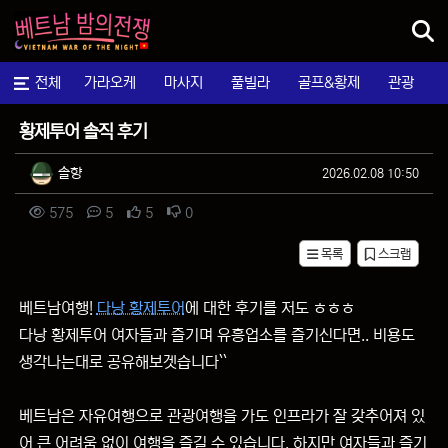
메뉴
전체
가라오케
마사지
풀빌라
골프&황제
관광
황제후기
황제투어 솔직 후기
작성자 정보
작성
작성일
솔향
2026.02.08 10:50
컨텐츠 정보
조회
댓글
추천
비추천
575
5
5
0
목록
스크랩
본문
베트남여행!
다낭 황제투어
에 대한 후기를 저도 ㅎㅎㅎ
다낭 황제투어 여자들과 즐기며 유흥업소를 즐기신다면.. 비용도
생각나는대로 공유해보겟습니다``
베트남은 자유여행으로 관광여행을 가도 인프라가 잘 갖추어져 있
어 큰 어려움 없이 여행을 즐길 수 있습니다. 하지만 여자들과 즐기