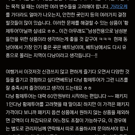
는 목적 일 때는 이러한 여러 변수들을 고려해야 합니다.
가라오케
를 가더라도 얼마가 나오는지, 안전한 곳인지 등의 여러가지 결정
할것들이 많이 있습니다. 이러한 문제를 해결할 수 있는 상품이 '황
제투어'아닐까 싶네요 ㅎㅎ.. 이건 아무래도``남성전용으로 남성분
들만을 위한 상품이라 생각하는게 좋을 것 같구여 ㅋㅋㅋ 현재 동
남아에서 가장 인기 좋은 곳은 베트남이며, 베트남에서도 다시 유
흥으로 몰리는 지역이 다낭이라고 생각듭니다…!!
여행가서 이것저것 신경쓰지 않고 편하게 즐기다 오면서 다양한 것
들을 즐기고 경험하고 싶다면베트남 다낭 황제투어가 그런 니즈를
잘 충족시켜 줄것이라고 생각이 드는데요 ㅎㅎ
다낭 황제투어는 대략 60만원부터 시작하는 편입니다 ~~ 패키지
1인다낭 황제투어를 고려햇을 때 말이죠! 하지만 이 가격은 패키지
가격이다 보니까 패키지 옵션 상품에서 원하지 않는 상품을 제외하
면 금액이 더 차감되므로 어느정도 조절이 가능하구요, 이 경우에
는 별도로 관리자님께 연락해서 따로 조율하시며 문의하셔야 합니