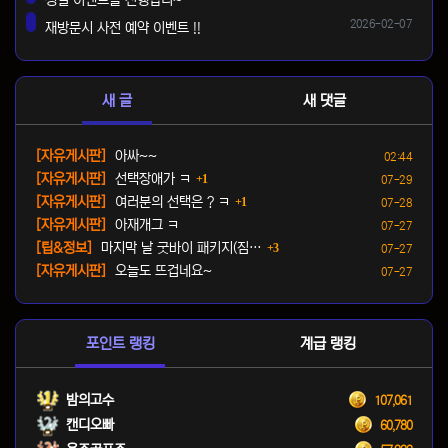
생일 이벤트를 진행합니~
댓글
등록일
2026-02-07
재방문시 사전 예약 이벤트 !!
댓글
새 글
새 댓글
등록일
[자유게시판]
아싸~~
02:44
댓글
등록일
[자유게시판]
선택장애가 ㅋ
1
07-29
댓글
등록일
[자유게시판]
여러분의 선택은 ? ㅋ
1
07-28
등록일
[자유게시판]
아재개그 ㅋ
07-27
댓글
등록일
[팁&정보]
마지막 날 굿바이 패키지(짐…
3
07-27
등록일
[자유게시판]
오늘도 뜨겁네요~
07-27
포인트 랭킹
계급 랭킹
밤의고수
107,061
캔디오빠
60,780