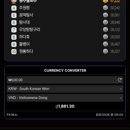
용주골포주
57,222
주원짱
50,242
4
꽁떡탐사
30,581
5
탐사대
28,948
6
우당탕탕구리
28,102
7
하다호
26,550
8
똘뱅이
26,497
9
원통하다
26,327
10