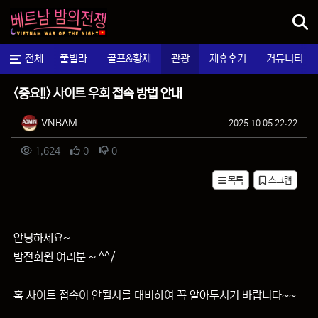
메뉴
마사지
전체
풀빌라
골프&황제
관광
제휴후기
커뮤니티
자유게시판
<중요!!> 사이트 우회 접속 방법 안내
작성자 정보
작성
작성일
VNBAM
2025.10.05 22:22
컨텐츠 정보
조회
추천
비추천
1,624
0
0
목록
스크랩
본문
안녕하세요~
밤전회원 여러분 ~ ^^/
혹 사이트 접속이 안될시를 대비하여 꼭 알아두시기 바랍니다~~