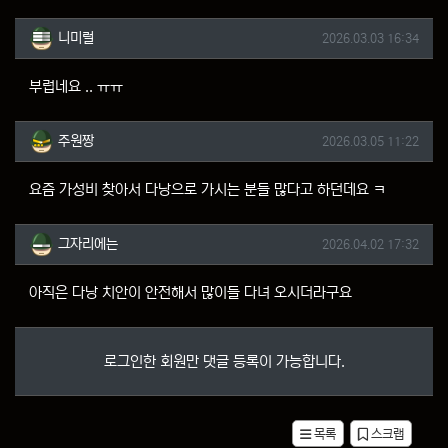
니미럴님의 댓글
작성일
니미럴
2026.03.03 16:34
부럽네요 .. ㅠㅠ
주원짱님의 댓글
작성일
주원짱
2026.03.05 11:22
요즘 가성비 찾아서 다낭으로 가시는 분들 많다고 하던데요 ㅋ
그자리에는님의 댓글
작성일
그자리에는
2026.04.02 17:32
아직은 다낭 치안이 안전해서 많이들 다녀 오시더라구요
로그인한 회원만 댓글 등록이 가능합니다.
목록
스크랩