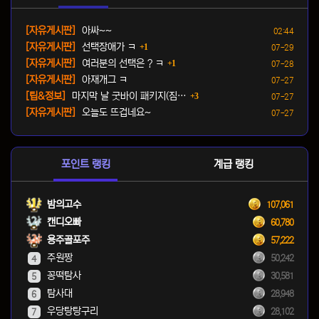
등록일
[자유게시판]
아싸~~
02:44
댓글
등록일
[자유게시판]
선택장애가 ㅋ
1
07-29
댓글
등록일
[자유게시판]
여러분의 선택은 ? ㅋ
1
07-28
등록일
[자유게시판]
아재개그 ㅋ
07-27
댓글
등록일
[팁&정보]
마지막 날 굿바이 패키지(짐…
3
07-27
등록일
[자유게시판]
오늘도 뜨겁네요~
07-27
포인트 랭킹
계급 랭킹
밤의고수
107,061
캔디오빠
60,780
용주골포주
57,222
주원짱
50,242
4
꽁떡탐사
30,581
5
탐사대
28,948
6
우당탕탕구리
28,102
7