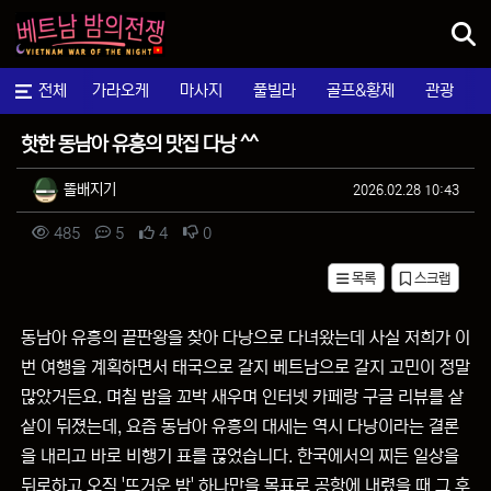
메뉴
전체
가라오케
마사지
풀빌라
골프&황제
관광
가라오케후기
핫한 동남아 유흥의 맛집 다낭 ^^
작성자 정보
작성
작성일
똘배지기
2026.02.28 10:43
컨텐츠 정보
조회
댓글
추천
비추천
485
5
4
0
목록
스크랩
본문
동남아 유흥의 끝판왕을 찾아 다낭으로 다녀왔는데 사실 저희가 이
번 여행을 계획하면서 태국으로 갈지 베트남으로 갈지 고민이 정말
많았거든요. 며칠 밤을 꼬박 새우며 인터넷 카페랑 구글 리뷰를 샅
샅이 뒤졌는데, 요즘 동남아 유흥의 대세는 역시 다낭이라는 결론
을 내리고 바로 비행기 표를 끊었습니다. 한국에서의 찌든 일상을
뒤로하고 오직 '뜨거운 밤' 하나만을 목표로 공항에 내렸을 때 그 후