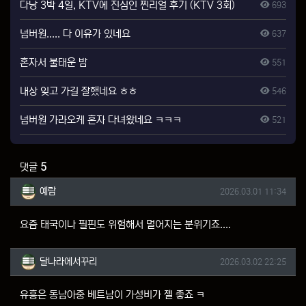
다낭 3박 4일, KTV에 진심인 찐리얼 후기 (KTV 3회)
693
넘버원..... 다 이유가 있네요
637
혼자서 불태운 밤
551
내상 잊고 가길 잘했네요 ㅎㅎ
546
넘버원 가라오케 혼자 다녀왔네요 ㅋㅋㅋ
521
댓글
5
예람님의 댓글
작성일
예람
2026.03.01 11:34
요즘 태국이나 필핀도 위험해서 멀어지는 분위기죠....
달나라에서꾸리님의 댓글
작성일
달나라에서꾸리
2026.03.02 22:25
유흥은 동남아중 베트남이 가성비가 젤 좋죠 ㅋ