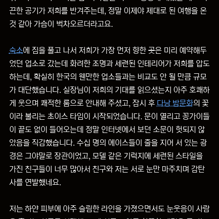
끈한 공기가 저희를 반겨주는데, 정말 이제야 제대로 된 여행을 온
것 같아 가슴이 벅차오르더라고요.
숙소
에 짐을 풀고 나서 저희가 가장 먼저 향한 곳은 미리 예약해두
었던 업소로 갔는데 화려한 조명과 세련된 인테리어가 저희를 압도
하는데, 확실히 한국의 웬만한 업소들과는 비교도 안 될 만큼 규모
가 대단했습니다. 실장님이 저희의 기대를 읽으셨는지 아주 호쾌하
게 웃으며 쾌적한 룸으로 안내해 주셨고, 잠시 후
다낭 밤문화
의 꽃
이라 불리는 초이스 타임이 시작되었습니다. 문이 열리고 꽁가이들
이 끝도 없이 들어오는데 정말 인터넷에서 보던 소문이 헛되지 않
았음을 직감했습니다. 수십 명의 에이스들이 줄을 지어 서 있는 광
경은 그야말로 장관이었고, 모델 같은 기럭지에 세련된 스타일을
가진 친구들이 너무 많아서 친구와 저는 서로 눈만 마주치며 감탄
사를 연발했네요.
저는 하얀 피부에 아주 슬림한 라인을 가졌으면서도 눈웃음이 사람