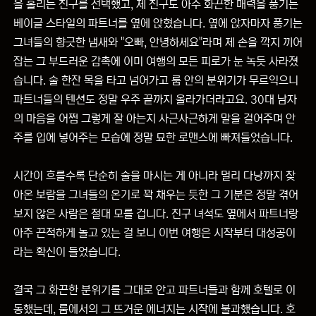
을 홀리는 친구를 선택했고, 제 친구도 아주 화끈한 매력을 풍기는
베이글 스타일의 파트너를 옆에 앉혔습니다. 옆에 앉자마자 풍기는
그녀들의 향긋한 냄새와 "오빠, 안녕하세요"라며 제 손을 깍지 끼어
잡는 그 부드러운 감촉에 이미 여행의 모든 피로가 눈 녹듯 사라졌
습니다. 술 한잔 목을 타고 넘어가고 룸 안의 분위기가 무르익으니
파트너들의 텐션도 정말 우주 끝까지 올라가더라고요. 30대 남자
의 마음을 어쩜 그렇게 잘 아는지 사근사근하게 말을 걸어주며 안
주를 입에 넣어주는 모습에 정말 묘한 로맨스에 빠져들었습니다.
시간이 흐를수록 단순히 술을 마시는 게 아니라 멀리 다낭까지 찾
아온 보람을 그녀들의 온기로 꽉 채우는 듯한 그 기분은 정말 겪어
보지 않은 사람은 절대 모를 겁니다. 친구 녀석도 옆에서 파트너랑
아주 끈적하게 놀고 있는 걸 보니 이번 여행은 시작부터 대성공이
라는 확신이 들었습니다.
결국 그 화끈한 분위기를 그대로 안고 파트너들과 함께 호텔로 이
동했는데, 룸에서의 그 뜨거운 에너지는 시작에 불과했습니다. 호