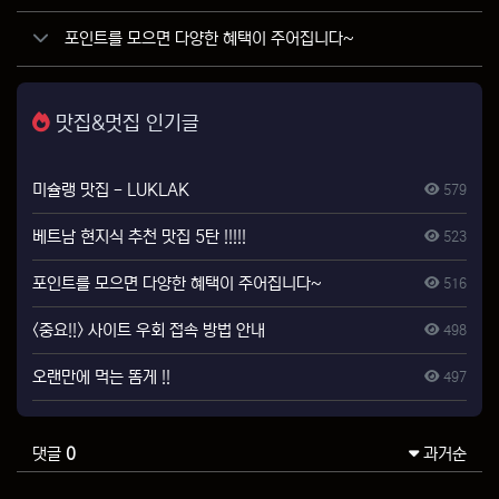
포인트를 모으면 다양한 혜택이 주어집니다~
맛집&멋집 인기글
미슐랭 맛집 - LUKLAK
579
베트남 현지식 추천 맛집 5탄 !!!!!
523
포인트를 모으면 다양한 혜택이 주어집니다~
516
<중요!!> 사이트 우회 접속 방법 안내
498
오랜만에 먹는 똠게 !!
497
댓글
0
과거순