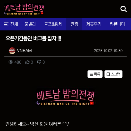
메뉴
마사지
전체
풀빌라
골프&황제
관광
제휴후기
커뮤니티
맛집&멋집
오픈기간동안 버그를 잡자 !!!
작성자 정보
작성
작성일
VNBAM
2025.10.02 19:30
컨텐츠 정보
조회
추천
비추천
480
0
0
목록
스크랩
본문
안녕하세요~ 밤전 회원 여러분 ^^/