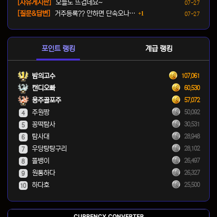
등록일
[자유게시판]
오늘도 뜨겁네요~
07-27
댓글
등록일
[질문&답변]
거주등록?? 안하면 단속오나…
1
07-27
포인트 랭킹
계급 랭킹
밤의고수
107,061
캔디오빠
60,530
용주골포주
57,072
주원짱
50,092
4
꽁떡탐사
30,531
5
탐사대
28,948
6
우당탕탕구리
28,102
7
똘뱅이
26,497
8
원통하다
26,327
9
하다호
25,500
10