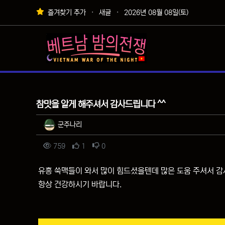
상단 네비
즐겨찾기 추가
새글
2026년 08월 08일(토)
메인 메뉴
자유게시판
참맛을 알게 해주셔서 감사드립니다 ^^
작성자 정보
작성
군주나리
컨텐츠 정보
조회
추천
비추천
759
1
0
본문
유흥 쑥맥들이 와서 많이 힘드셨을텐데 많은 도움 주셔서 
항상 건강하시기 바랍니다.