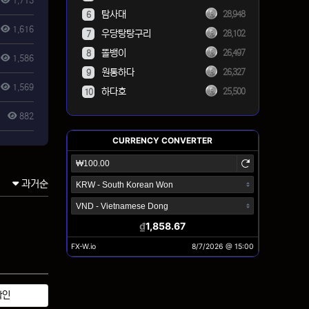
1,713
탐사대
28,948
6
1,616
우당탕탕구리
28,102
7
똘뱅이
26,497
8
1,586
원통하다
26,327
9
1,569
하다호
25,500
10
882
과거순
확인