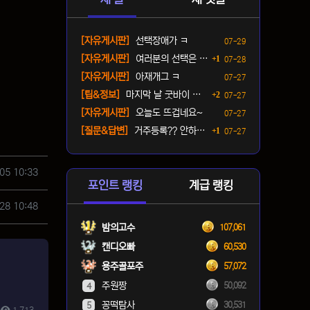
등록일
[자유게시판]
선택장애가 ㅋ
07-29
댓글
등록일
[자유게시판]
여러분의 선택은 ? ㅋ
1
07-28
등록일
[자유게시판]
아재개그 ㅋ
07-27
댓글
등록일
[팁&정보]
마지막 날 굿바이 패키지(짐…
2
07-27
등록일
[자유게시판]
오늘도 뜨겁네요~
07-27
댓글
등록일
[질문&답변]
거주등록?? 안하면 단속오나…
1
07-27
05 10:33
포인트 랭킹
계급 랭킹
28 10:48
밤의고수
107,061
캔디오빠
60,530
용주골포주
57,072
주원짱
50,092
4
꽁떡탐사
30,531
5