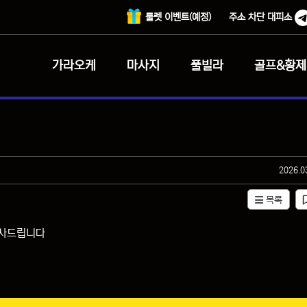
룰렛 이벤트(예정)
주소 차단 대피소
가라오케
마사지
풀빌라
골프&황제
작성일
2026.0
목록
감사드립니다