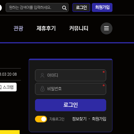
회원가입
로그인
관광
제휴후기
커뮤니티
사이드바
필수
아이디
3.03 20:08
필수
비밀번호
스크랩
로그인
정보찾기
·
회원가입
자동로그인