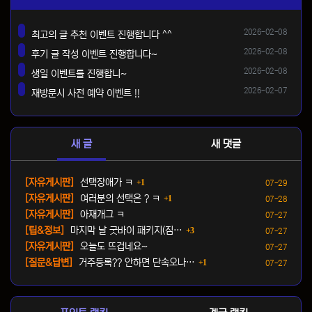
등록일
2026-02-08
최고의 글 추천 이벤트 진행합니다 ^^
댓글
등록일
2026-02-08
후기 글 작성 이벤트 진행합니다~
댓글
등록일
2026-02-08
생일 이벤트를 진행합니~
댓글
등록일
2026-02-07
재방문시 사전 예약 이벤트 !!
댓글
새 글
새 댓글
댓글
등록일
[자유게시판]
선택장애가 ㅋ
1
07-29
댓글
등록일
[자유게시판]
여러분의 선택은 ? ㅋ
1
07-28
등록일
[자유게시판]
아재개그 ㅋ
07-27
댓글
등록일
[팁&정보]
마지막 날 굿바이 패키지(짐…
3
07-27
등록일
[자유게시판]
오늘도 뜨겁네요~
07-27
댓글
등록일
[질문&답변]
거주등록?? 안하면 단속오나…
1
07-27