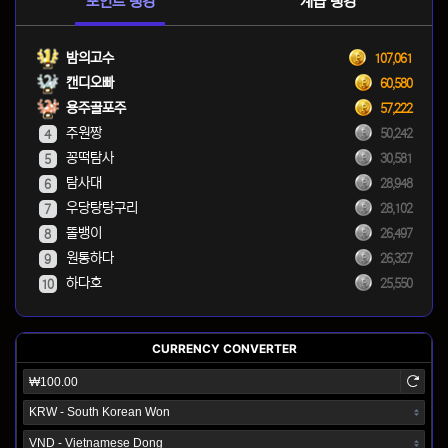
포인트 랭킹
계급 랭킹
밤의고수
107,061
캔디오빠
60,580
용주골포주
57,222
주원짱
50,242
4
꽁떡탐사
30,581
5
탐사대
28,948
6
우당탕탕구리
28,102
7
똘뱅이
26,497
8
원통하다
26,327
9
하다호
25,550
10