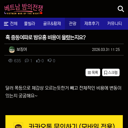
메뉴
마사지
전체
풀빌라
골프&황제
관광
제휴후기
커뮤니티
자유게시판
혹 중동여파로 밤유흥 비용이 올랐는지요?
작성자 정보
작성
작성일
보징어
2026.03.31 11:25
컨텐츠 정보
조회
댓글
추천
비추천
635
1
0
0
목록
스크랩
본문
달러 폭등으로 체감상 오르는듯한거 빼고 전체적인 비용에 변동이
있는지 궁굼해요~