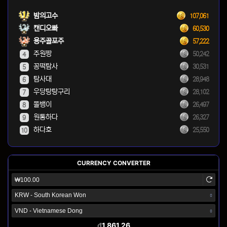
밤의고수
107,061
캔디오빠
60,530
용주골포주
57,222
주원짱
50,242
4
꽁떡탐사
30,531
5
탐사대
28,948
6
우당탕탕구리
28,102
7
똘뱅이
26,497
8
원통하다
26,327
9
하다호
25,550
10