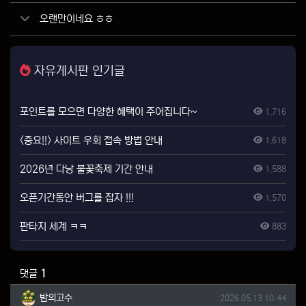
오랜만이네요 ㅎㅎ
자유게시판 인기글
포인트를 모으면 다양한 혜택이 주어집니다~
1,716
<중요!!> 사이트 우회 접속 방법 안내
1,618
2026년 다낭 불꽃축제 기간 안내
1,588
오픈기간동안 버그를 잡자 !!!
1,570
판타지 세계 ㅋㅋ
883
댓글
1
밤의고수님의 댓글
작성일
밤의고수
2026.05.13 10:44