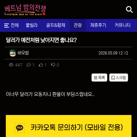
메뉴
마사지
전체
풀빌라
골프&황제
관광
제휴후기
커뮤니티
자유게시판
달러가 예전처럼 낮아지면 좋나요?
작성자 정보
작성
작성일
바오밥
2026.05.09 12:12
컨텐츠 정보
조회
댓글
추천
비추천
447
1
1
0
목록
스크랩
본문
이너무 달러가 요동치니 환율이 부담스럽네요..