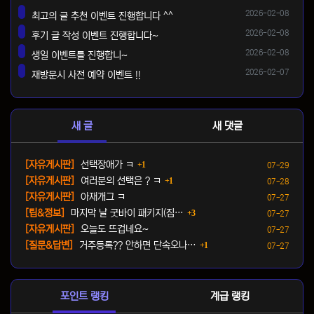
등록일
2026-02-08
최고의 글 추천 이벤트 진행합니다 ^^
댓글
등록일
2026-02-08
후기 글 작성 이벤트 진행합니다~
댓글
등록일
2026-02-08
생일 이벤트를 진행합니~
댓글
등록일
2026-02-07
재방문시 사전 예약 이벤트 !!
댓글
새 글
새 댓글
댓글
등록일
[자유게시판]
선택장애가 ㅋ
1
07-29
댓글
등록일
[자유게시판]
여러분의 선택은 ? ㅋ
1
07-28
등록일
[자유게시판]
아재개그 ㅋ
07-27
댓글
등록일
[팁&정보]
마지막 날 굿바이 패키지(짐…
3
07-27
등록일
[자유게시판]
오늘도 뜨겁네요~
07-27
댓글
등록일
[질문&답변]
거주등록?? 안하면 단속오나…
1
07-27
포인트 랭킹
계급 랭킹