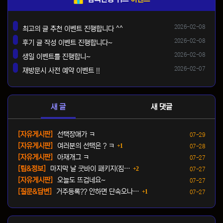
등록일
2026-02-08
최고의 글 추천 이벤트 진행합니다 ^^
댓글
등록일
2026-02-08
후기 글 작성 이벤트 진행합니다~
댓글
등록일
2026-02-08
생일 이벤트를 진행합니~
댓글
등록일
2026-02-07
재방문시 사전 예약 이벤트 !!
댓글
새 글
새 댓글
등록일
[자유게시판]
선택장애가 ㅋ
07-29
댓글
등록일
[자유게시판]
여러분의 선택은 ? ㅋ
1
07-28
등록일
[자유게시판]
아재개그 ㅋ
07-27
댓글
등록일
[팁&정보]
마지막 날 굿바이 패키지(짐…
2
07-27
등록일
[자유게시판]
오늘도 뜨겁네요~
07-27
댓글
등록일
[질문&답변]
거주등록?? 안하면 단속오나…
1
07-27