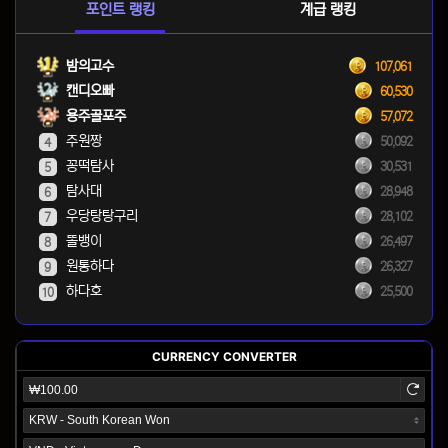
포인트 랭킹
계급 랭킹
밤의고수
107,061
캔디오빠
60,530
용주골포주
57,072
주원짱
50,092
4
꽁떡탐사
30,531
5
탐사대
28,948
6
우당탕탕구리
28,102
7
똘뱅이
26,497
8
원통하다
26,327
9
하다호
25,500
10