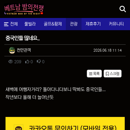
메뉴
마사지
전체
풀빌라
골프&황제
관광
제휴후기
커뮤니티
자유게시판
중국인들 많네요..
작성자 정보
작성
작성일
천만관객
2026.06.18 11:14
컨텐츠 정보
조회
추천
비추천
209
0
0
목록
스크랩
본문
새벽에 여행자거리? 돌아다니다보니 딱봐도 중국인들...
작년보다 올해 더 늘어난듯