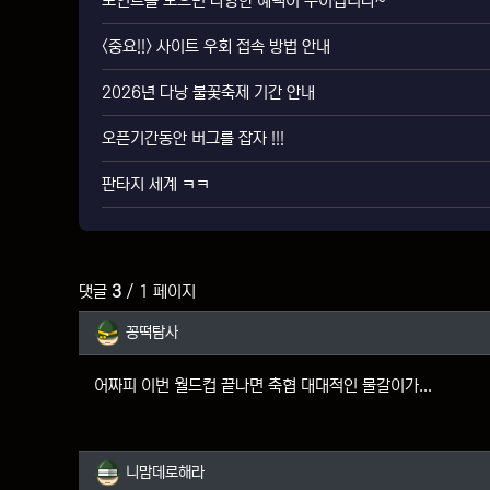
포인트를 모으면 다양한 혜택이 주어집니다~
<중요!!> 사이트 우회 접속 방법 안내
2026년 다낭 불꽃축제 기간 안내
오픈기간동안 버그를 잡자 !!!
판타지 세계 ㅋㅋ
댓글
3
/ 1 페이지
꽁떡탐사님의 댓글
꽁떡탐사
어짜피 이번 월드컵 끝나면 축협 대대적인 물갈이가...
니맘데로해라님의 댓글
니맘데로해라