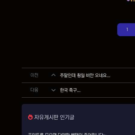
1
관련자료
이전
주말인데 죙일 비만 오네요...
다음
한국 축구...
자유게시판 인기글