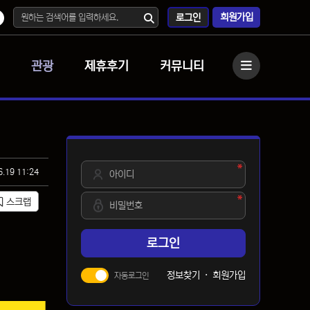
회원가입
로그인
관광
제휴후기
커뮤니티
사이드바
필수
아이디
6.19 11:24
필수
비밀번호
스크랩
로그인
정보찾기
·
회원가입
자동로그인