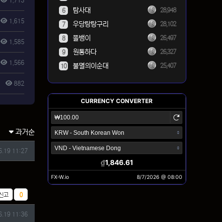
1,713
탐사대
28,948
6
1,615
우당탕탕구리
28,102
7
똘뱅이
26,497
8
1,585
원통하다
26,327
9
1,566
불멸의이순대
25,407
10
882
과거순
6.19 11:27
추천
신고
0
6.19 11:36