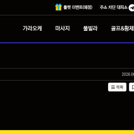
룰렛 이벤트(예정)
주소 차단 대피소
가라오케
마사지
풀빌라
골프&황제
작성일
2026.0
목록