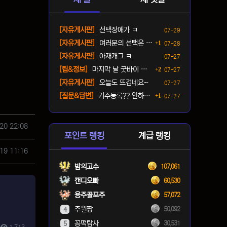
등록일
[자유게시판]
선택장애가 ㅋ
07-29
댓글
등록일
[자유게시판]
여러분의 선택은 ? ㅋ
1
07-28
등록일
[자유게시판]
아재개그 ㅋ
07-27
댓글
등록일
[팁&정보]
마지막 날 굿바이 패키지(짐…
2
07-27
등록일
[자유게시판]
오늘도 뜨겁네요~
07-27
댓글
등록일
[질문&답변]
거주등록?? 안하면 단속오나…
1
07-27
20 22:08
포인트 랭킹
계급 랭킹
19 11:16
밤의고수
107,061
캔디오빠
60,530
용주골포주
57,072
주원짱
50,092
4
꽁떡탐사
30,531
5