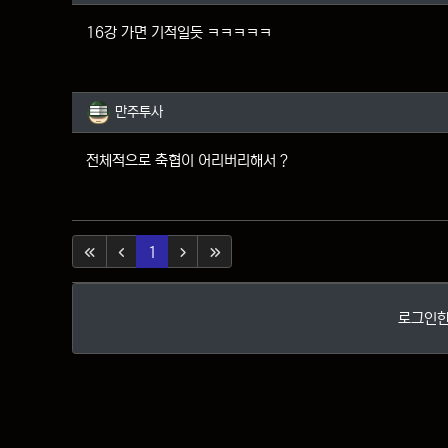
16강 가면 기적일듯 ㅋㅋㅋㅋㅋ
만주투사님의 댓글
만주투사
전체적으로 축협이 어리버리해서 ?
(current)
1
로그인한