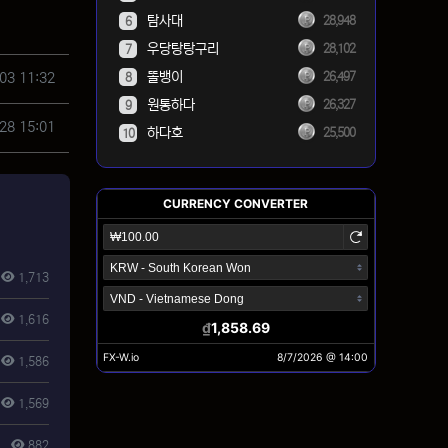
탐사대
28,948
6
우당탕탕구리
28,102
7
똘뱅이
03 11:32
26,497
8
원통하다
26,327
9
28 15:01
하다호
25,500
10
1,713
1,616
1,586
1,569
882