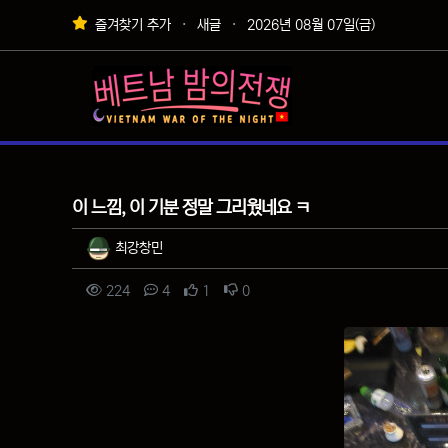
상단 네비
즐겨찾기 추가
새글
2026년 08월 07일(금)
메인 메뉴
자유게시판
이 느낌, 이 기분 정말 그리웠네요 ㅋ
작성자 정보
작성
최강창민
컨텐츠 정보
조회
댓글
추천
비추천
224
4
1
0
본문