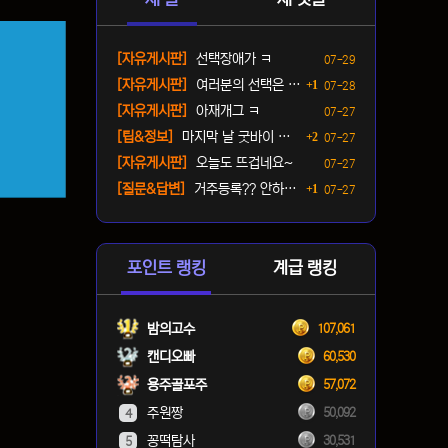
등록일
[자유게시판]
선택장애가 ㅋ
07-29
댓글
등록일
[자유게시판]
여러분의 선택은 ? ㅋ
1
07-28
등록일
[자유게시판]
아재개그 ㅋ
07-27
댓글
등록일
[팁&정보]
마지막 날 굿바이 패키지(짐…
2
07-27
등록일
[자유게시판]
오늘도 뜨겁네요~
07-27
댓글
등록일
[질문&답변]
거주등록?? 안하면 단속오나…
1
07-27
포인트 랭킹
계급 랭킹
밤의고수
107,061
캔디오빠
60,530
용주골포주
57,072
주원짱
50,092
4
꽁떡탐사
30,531
5