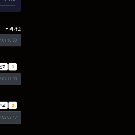
과거순
7.01 10:58
추천
신고
0
7.01 11:00
추천
신고
0
7.02 09:17