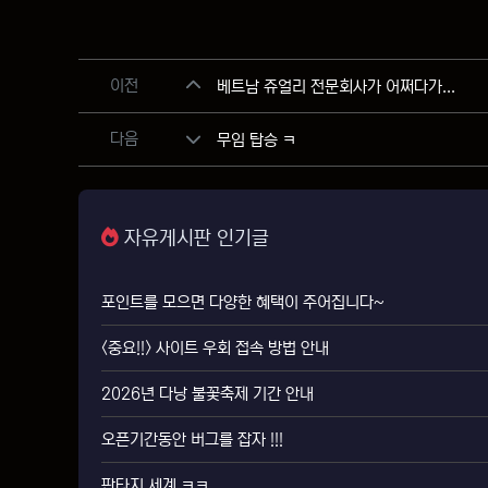
관련자료
이전
베트남 쥬얼리 전문회사가 어쩌다가...
다음
무임 탑승 ㅋ
자유게시판 인기글
포인트를 모으면 다양한 혜택이 주어집니다~
<중요!!> 사이트 우회 접속 방법 안내
2026년 다낭 불꽃축제 기간 안내
오픈기간동안 버그를 잡자 !!!
판타지 세계 ㅋㅋ