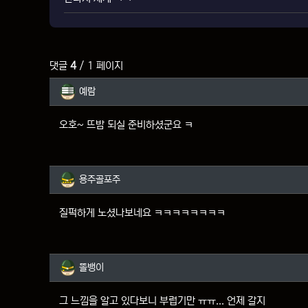
댓글
4
/ 1 페이지
예람님의 댓글
예람
오호~ 뜨밤 되실 준비하셨군요 ㅋ
용주골포주님의 댓글
용주골포주
질퍽하게 노셨나보네요 ㅋㅋㅋㅋㅋㅋㅋㅋ
똘뱅이님의 댓글
똘뱅이
그 느낌을 알고 있다보니 부럽기만 ㅠㅠ... 언제 갈지