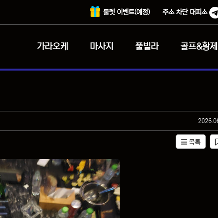
룰렛 이벤트(예정)
주소 차단 대피소
가라오케
마사지
풀빌라
골프&황제
작성일
2026.0
목록