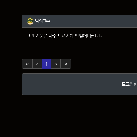
밤의고수님의 댓글
밤의고수
그런 기분은 자주 느끼셔야 안잊어버립니다 ㅋㅋ
(current)
1
로그인한