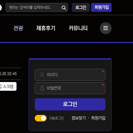
회원가입
로그인
관광
제휴후기
커뮤니티
사이드바
필수
아이디
6.30 20:45
필수
비밀번호
스크랩
로그인
정보찾기
·
회원가입
자동로그인