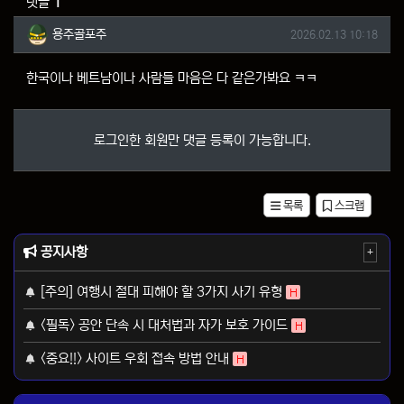
댓글
1
용주골포주님의 댓글
작성일
용주골포주
2026.02.13 10:18
한국이나 베트남이나 사람들 마음은 다 같은가봐요 ㅋㅋ
로그인한 회원만 댓글 등록이 가능합니다.
목록
스크랩
공지사항
+
[주의] 여행시 절대 피해야 할 3가지 사기 유형
H
<필독> 공안 단속 시 대처법과 자가 보호 가이드
H
<중요!!> 사이트 우회 접속 방법 안내
H