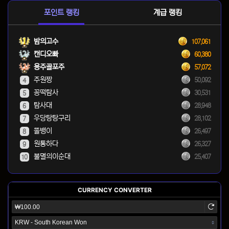
포인트 랭킹
계급 랭킹
밤의고수
107,061
캔디오빠
60,380
용주골포주
57,072
주원짱
50,092
4
꽁떡탐사
30,531
5
탐사대
28,948
6
우당탕탕구리
28,102
7
똘뱅이
26,497
8
원통하다
26,327
9
불멸의이순대
25,407
10