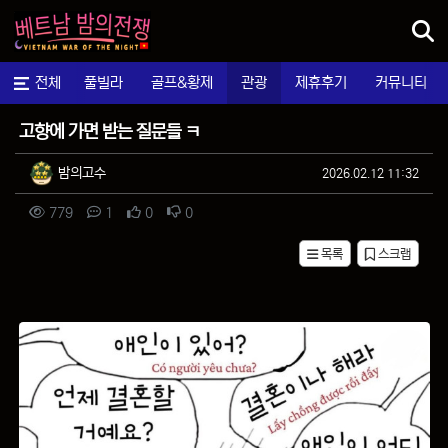
메뉴
마사지
전체
풀빌라
골프&황제
관광
제휴후기
커뮤니티
자유게시판
고향에 가면 받는 질문들 ㅋ
작성자 정보
작성
작성일
밤의고수
2026.02.12 11:32
컨텐츠 정보
조회
댓글
추천
비추천
779
1
0
0
목록
스크랩
본문