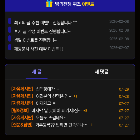
밤의전쟁 퀴즈
이벤트
등록일
2026-02-08
최고의 글 추천 이벤트 진행합니다 ^^
댓글
등록일
2026-02-08
후기 글 작성 이벤트 진행합니다~
댓글
등록일
2026-02-08
생일 이벤트를 진행합니~
댓글
등록일
2026-02-07
재방문시 사전 예약 이벤트 !!
댓글
새 글
새 댓글
등록일
[자유게시판]
선택장애가 ㅋ
07-29
댓글
등록일
[자유게시판]
여러분의 선택은 ? ㅋ
1
07-28
등록일
[자유게시판]
아재개그 ㅋ
07-27
댓글
등록일
[팁&정보]
마지막 날 굿바이 패키지(짐…
2
07-27
등록일
[자유게시판]
오늘도 뜨겁네요~
07-27
댓글
등록일
[질문&답변]
거주등록?? 안하면 단속오나…
1
07-27