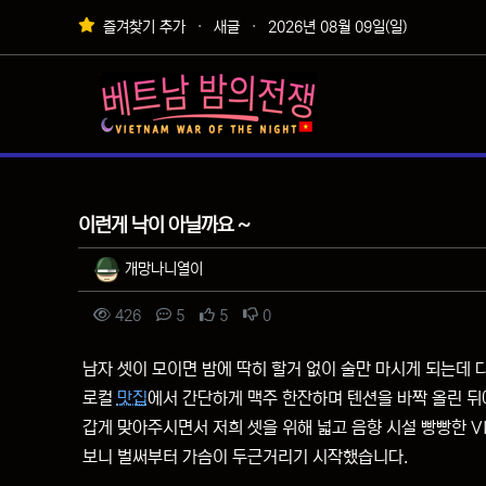
상단 네비
즐겨찾기 추가
새글
2026년 08월 09일(일)
메인 메뉴
가라오케후기
이런게 낙이 아닐까요 ~
작성자 정보
작성
개망나니열이
컨텐츠 정보
조회
댓글
추천
비추천
426
5
5
0
본문
남자 셋이 모이면 밤에 딱히 할거 없이 술만 마시게 되는데 
로컬
맛집
에서 간단하게 맥주 한잔하며 텐션을 바짝 올린 뒤
갑게 맞아주시면서 저희 셋을 위해 넓고 음향 시설 빵빵한 VI
보니 벌써부터 가슴이 두근거리기 시작했습니다.