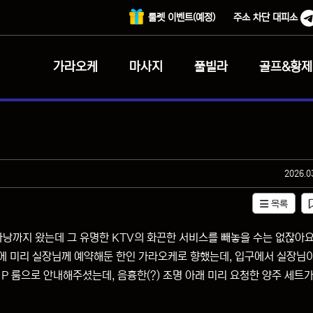
룰렛 이벤트(예정)
주소 차단 대피소
가라오케
마사지
풀빌라
골프&황제
작성일
2026.0
목록
다낭까지 왔는데 그 유명한 KTV의 화끈한 서비스를 빼놓을 수는 없잖아요
에 미리 실장님께 예약해둔 한인 가라오케로 향했는데, 입구에서 실장님이
P 룸으로 안내해주셨는데, 음흉한(?) 조명 아래 미리 요청한 양주 세트가