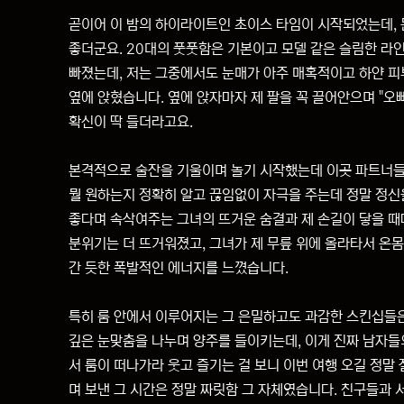
곧이어 이 밤의 하이라이트인 초이스 타임이 시작되었는데, 
좋더군요. 20대의 풋풋함은 기본이고 모델 같은 슬림한 라
빠졌는데, 저는 그중에서도 눈매가 아주 매혹적이고 하얀 피
옆에 앉혔습니다. 옆에 앉자마자 제 팔을 꼭 끌어안으며 "오
확신이 딱 들더라고요.
본격적으로 술잔을 기울이며 놀기 시작했는데 이곳 파트너들의
뭘 원하는지 정확히 알고 끊임없이 자극을 주는데 정말 정신
좋다며 속삭여주는 그녀의 뜨거운 숨결과 제 손길이 닿을 때
분위기는 더 뜨거워졌고, 그녀가 제 무릎 위에 올라타서 온몸
간 듯한 폭발적인 에너지를 느꼈습니다.
특히 룸 안에서 이루어지는 그 은밀하고도 과감한 스킨십들은
깊은 눈맞춤을 나누며 양주를 들이키는데, 이게 진짜 남자들
서 룸이 떠나가라 웃고 즐기는 걸 보니 이번 여행 오길 정말
며 보낸 그 시간은 정말 짜릿함 그 자체였습니다. 친구들과 