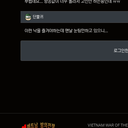
부럽네요... 항공값이 너무 올라서 고민만 하는중인데 ㅠㅠ
단물귀님의 댓글
단물귀
이런 낙을 즐겨야하는데 맨날 눈팅만하고 있으니...
로그인한
VIETNAM WAR OF THE