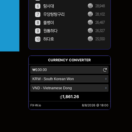
탐사대
28,948
6
우당탕탕구리
28,102
7
똘뱅이
26,497
8
원통하다
26,327
9
하다호
25,550
10