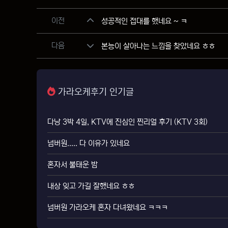
관련자료
이전
성공적인 접대를 했네요 ~ ㅋ
다음
본능이 살아나는 느낌을 찾았네요 ㅎㅎ
가라오케후기 인기글
다낭 3박 4일, KTV에 진심인 찐리얼 후기 (KTV 3회)
넘버원..... 다 이유가 있네요
혼자서 불태운 밤
내상 잊고 가길 잘했네요 ㅎㅎ
넘버원 가라오케 혼자 다녀왔네요 ㅋㅋㅋ