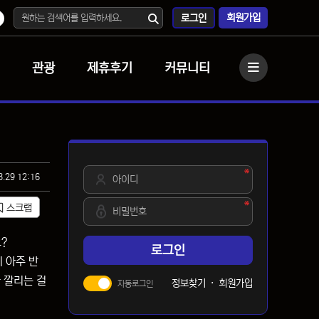
회원가입
로그인
관광
제휴후기
커뮤니티
사이드바
필수
아이디
3.29 12:16
필수
비밀번호
스크랩
?
로그인
 아주 반
 깔리는 걸
정보찾기
·
회원가입
자동로그인