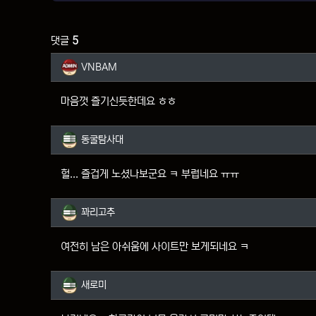
댓글
5
VNBAM님의 댓글
VNBAM
마음껏 즐기신듯한데요 ㅎㅎ
동굴탐사대님의 댓글
동굴탐사대
헐... 즐겁게 노셨나보군요 ㅋ 부럽네요 ㅠㅠ
꽈리고추님의 댓글
꽈리고추
여전히 남은 아쉬움에 사이트만 보게되네요 ㅋ
새로미님의 댓글
새로미