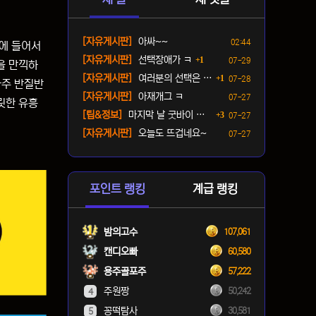
등록일
[자유게시판]
아싸~~
02:44
방에 들어서
댓글
등록일
[자유게시판]
선택장애가 ㅋ
1
07-29
을 만끽하
댓글
등록일
[자유게시판]
여러분의 선택은 ? ㅋ
1
07-28
아주 반질반
등록일
[자유게시판]
아재개그 ㅋ
07-27
릿한 유흥
댓글
등록일
[팁&정보]
마지막 날 굿바이 패키지(짐…
3
07-27
등록일
[자유게시판]
오늘도 뜨겁네요~
07-27
포인트 랭킹
계급 랭킹
밤의고수
107,061
캔디오빠
60,580
용주골포주
57,222
주원짱
50,242
4
꽁떡탐사
30,581
5