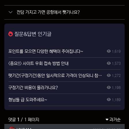
전담 가지고 가면 공항에서 뺏기나요?
질문&답변 인기글
포인트를 모으면 다양한 혜택이 주어집니다~
1,619
<중요!!> 사이트 우회 접속 방법 안내
1,573
뗏기간(구정기간)동안 일시적으로 가격이 인상되니 참고하시기 바랍니다.
1,272
구정기간 비용이 올라가나요?
1,198
형님들 급 도와주세요~
1,189
댓글
1
/ 1 페이지
과거순
VNBAM님의 댓글