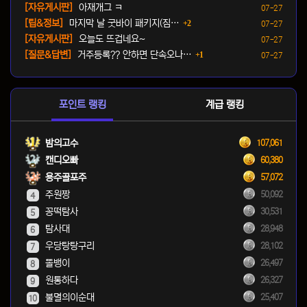
등록일
[자유게시판]
아재개그 ㅋ
07-27
댓글
등록일
[팁&정보]
마지막 날 굿바이 패키지(짐…
2
07-27
등록일
[자유게시판]
오늘도 뜨겁네요~
07-27
댓글
등록일
[질문&답변]
거주등록?? 안하면 단속오나…
1
07-27
포인트 랭킹
계급 랭킹
밤의고수
107,061
캔디오빠
60,380
용주골포주
57,072
주원짱
50,092
4
꽁떡탐사
30,531
5
탐사대
28,948
6
우당탕탕구리
28,102
7
똘뱅이
26,497
8
원통하다
26,327
9
불멸의이순대
25,407
10