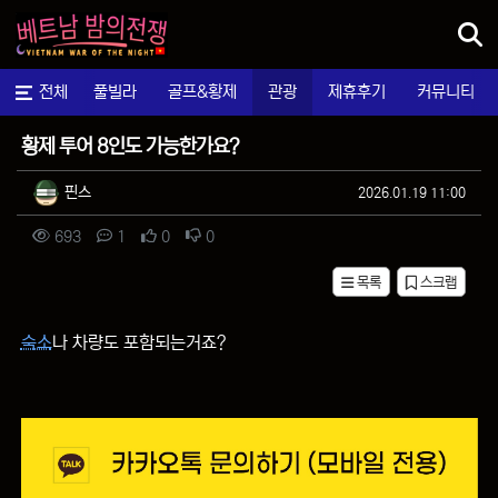
메뉴
마사지
전체
풀빌라
골프&황제
관광
제휴후기
커뮤니티
질문&답변
황제 투어 8인도 가능한가요?
작성자 정보
작성
작성일
핀스
2026.01.19 11:00
컨텐츠 정보
조회
댓글
추천
비추천
693
1
0
0
목록
스크랩
본문
숙소
나 차량도 포함되는거죠?