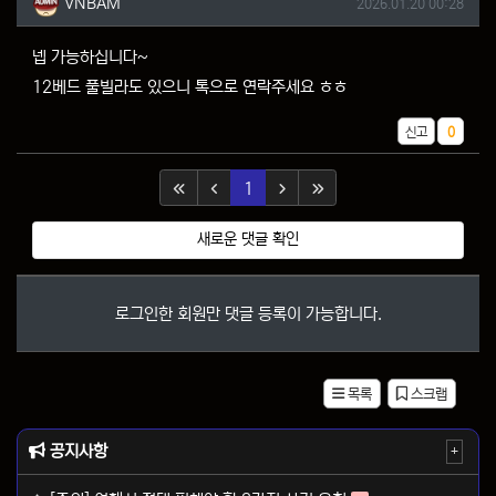
작성일
VNBAM
2026.01.20 00:28
넵 가능하십니다~
12베드 풀빌라도 있으니 톡으로 연락주세요 ㅎㅎ
추천
신고
0
(current)
1
새로운 댓글 확인
로그인한 회원만 댓글 등록이 가능합니다.
목록
스크랩
공지사항
+