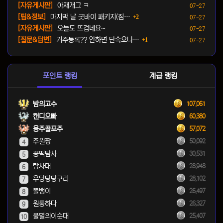
등록일
[자유게시판]
아재개그 ㅋ
07-27
댓글
등록일
[팁&정보]
마지막 날 굿바이 패키지(짐…
2
07-27
등록일
[자유게시판]
오늘도 뜨겁네요~
07-27
댓글
등록일
[질문&답변]
거주등록?? 안하면 단속오나…
1
07-27
포인트 랭킹
계급 랭킹
밤의고수
107,061
캔디오빠
60,380
용주골포주
57,072
주원짱
50,092
4
꽁떡탐사
30,531
5
탐사대
28,948
6
우당탕탕구리
28,102
7
똘뱅이
26,497
8
원통하다
26,327
9
불멸의이순대
25,407
10