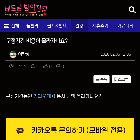
메뉴
마사지
전체
풀빌라
골프&황제
관광
제휴후기
커뮤니티
질문&답변
구정기간 비용이 올라가나요?
작성자 정보
작성
작성일
이라싱
2026.02.06 12:06
컨텐츠 정보
조회
댓글
추천
비추천
1,212
1
0
0
목록
스크랩
본문
구정기간동안
가라오케
이용시 금액 올라가나요?