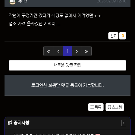
작성일
마하3
2026.02.09 12:10
작년에 구정기간 갔다가 식당도 없어서 애먹었던 ㅠㅠ
업소 가격 올라갔던 기억이.....
추천
신고
0
(current)
1
새로운 댓글 확인
로그인한 회원만 댓글 등록이 가능합니다.
목록
스크랩
공지사항
+