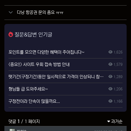
다낭 항공권 문의 좀요 ㅠㅠ
질문&답변 인기글
포인트를 모으면 다양한 혜택이 주어집니다~
1,626
<중요!!> 사이트 우회 접속 방법 안내
1,579
뗏기간(구정기간)동안 일시적으로 가격이 인상되니 참고하시기 바랍니다.
1,289
형님들 급 도와주세요~
1,206
구정전이라 단속이 많을까요...
1,166
댓글
1
/ 1 페이지
과거순
마하3님의 댓글