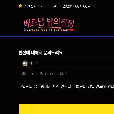
상단 네비
즐겨찾기 추가
새글
2026년 08월 06일(목)
메인 메뉴
질문&답변
환전에 대해서 문의드려요
작성자 정보
작성
에이스
컨텐츠 정보
조회
댓글
추천
비추천
1,103
1
0
0
본문
9일부터 금은방에서 환전 안된다고 하던데 정말 안되고 있