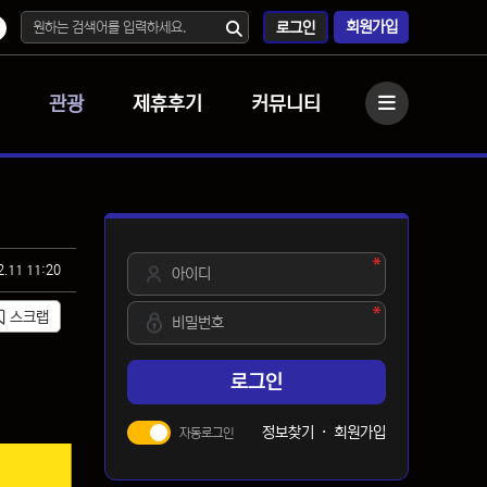
회원가입
로그인
관광
제휴후기
커뮤니티
사이드바
필수
아이디
2.11 11:20
필수
비밀번호
스크랩
로그인
정보찾기
·
회원가입
자동로그인