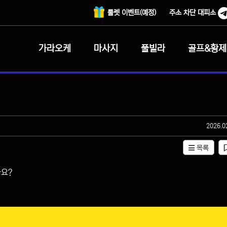
룰렛 이벤트(예정)
주소 차단 대피소
가라오케
마사지
풀빌라
골프&황제
작성일
2026.0
목록
나요?