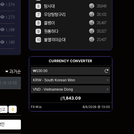
1,574
탐사대
28,948
6
우당탕탕구리
28,102
7
1,273
똘뱅이
26,497
8
1,198
원통하다
26,327
9
불멸의이순대
25,407
10
1,190
과거순
2.16 13:55
추천
신고
0
확인