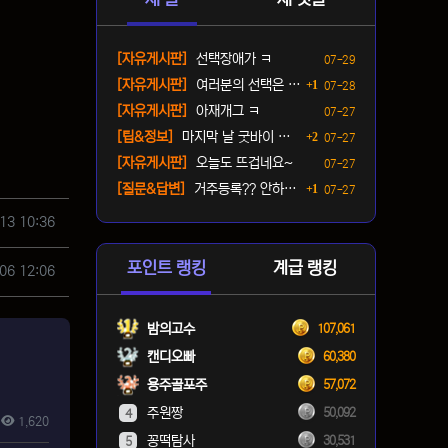
등록일
[자유게시판]
선택장애가 ㅋ
07-29
댓글
등록일
[자유게시판]
여러분의 선택은 ? ㅋ
1
07-28
등록일
[자유게시판]
아재개그 ㅋ
07-27
댓글
등록일
[팁&정보]
마지막 날 굿바이 패키지(짐…
2
07-27
등록일
[자유게시판]
오늘도 뜨겁네요~
07-27
댓글
등록일
[질문&답변]
거주등록?? 안하면 단속오나…
1
07-27
13 10:36
포인트 랭킹
계급 랭킹
06 12:06
밤의고수
107,061
캔디오빠
60,380
용주골포주
57,072
주원짱
50,092
4
1,620
꽁떡탐사
30,531
5