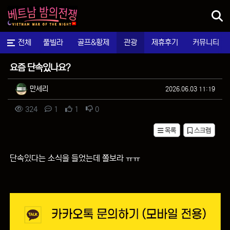
메뉴
마사지
전체
풀빌라
골프&황제
관광
제휴후기
커뮤니티
질문&답변
요즘 단속있나요?
작성자 정보
작성
작성일
만세리
2026.06.03 11:19
컨텐츠 정보
조회
댓글
추천
비추천
324
1
1
0
목록
스크랩
본문
단속있다는 소식을 들었는데 쫄보라 ㅠㅠ