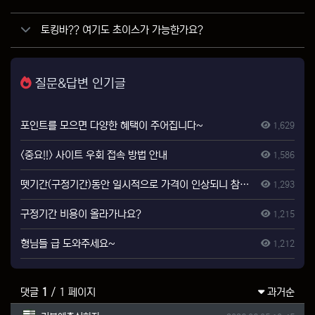
토킹바?? 여기도 초이스가 가능한가요?
질문&답변 인기글
포인트를 모으면 다양한 혜택이 주어집니다~
1,629
<중요!!> 사이트 우회 접속 방법 안내
1,586
뗏기간(구정기간)동안 일시적으로 가격이 인상되니 참고하시기 바랍니다.
1,293
구정기간 비용이 올라가나요?
1,215
형님들 급 도와주세요~
1,212
댓글
1
/ 1 페이지
과거순
기본에충실하자님의 댓글