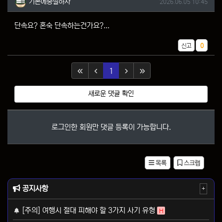
작성일
기본에충실하자
2026.06.05 10:45
단속요? 혼숙 단속하는건가요?...
추천
신고
0
(current)
1
새로운 댓글 확인
로그인한 회원만 댓글 등록이 가능합니다.
목록
스크랩
공지사항
+
[주의] 여행시 절대 피해야 할 3가지 사기 유형
H