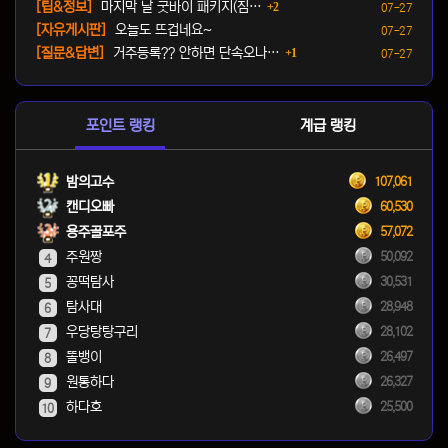
댓글
등록일
[팁&정보]
마지막 날 굿바이 패키지(짐…
2
07-27
등록일
[자유게시판]
오늘도 뜨겁네요~
07-27
댓글
등록일
[질문&답변]
거주등록?? 안하면 단속오나…
1
07-27
포인트 랭킹
계급 랭킹
밤의고수
107,061
캔디오빠
60,530
용주골포주
57,072
주원짱
50,092
4
꽁떡탐사
30,531
5
탐사대
28,948
6
우당탕탕구리
28,102
7
똘뱅이
26,497
8
원통하다
26,327
9
하다호
25,500
10