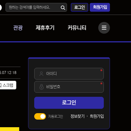
회원가입
로그인
관광
제휴후기
커뮤니티
사이드바
필수
아이디
6.07 12:18
필수
비밀번호
스크랩
로그인
정보찾기
·
회원가입
자동로그인