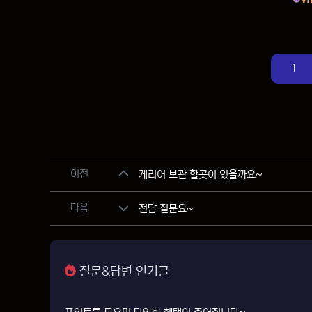
1
관련자료
이전
케리어 보관 할곳이 있을까요~
다음
전담 질문요~
질문&답변 인기글