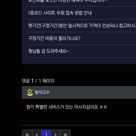
포인트를 모으면 다양한 혜택이 주어집니다~
<중요!!> 사이트 우회 접속 방법 안내
뗏기간(구정기간)동안 일시적으로 가격이 인상되니 참고하시
구정기간 비용이 올라가나요?
형님들 급 도와주세요~
댓글
1
/ 1 페이지
밤의고수님의 댓글
밤의고수
뭔가 특별한 서비스가 있는 마사지샵이요 ㅎㅎ
(current)
1