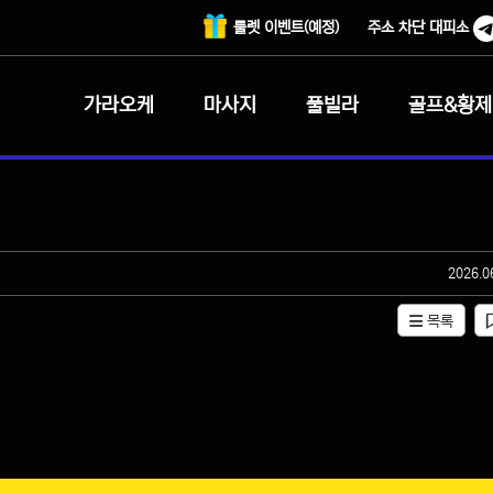
룰렛 이벤트(예정)
주소 차단 대피소
가라오케
마사지
풀빌라
골프&황제
작성일
2026.0
목록