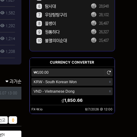
1,627
탐사대
28,948
6
1,582
우당탕탕구리
28,102
7
똘뱅이
26,497
8
1,292
원통하다
26,327
9
1,214
불멸의이순대
25,407
10
1,208
과거순
6.07 13:00
추천
신고
0
확인