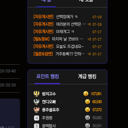
등록일
[자유게시판]
선택장애가 ㅋ
07-29
댓글
등록일
[자유게시판]
여러분의 선택은 ? ㅋ
1
07-28
등록일
[자유게시판]
아재개그 ㅋ
07-27
댓글
등록일
[팁&정보]
마지막 날 굿바이 패키지(짐…
2
07-27
등록일
[자유게시판]
오늘도 뜨겁네요~
07-27
댓글
등록일
[질문&답변]
거주등록?? 안하면 단속오나…
1
07-27
09 09:46
포인트 랭킹
계급 랭킹
06 09:39
밤의고수
107,061
캔디오빠
60,530
용주골포주
57,072
주원짱
50,092
4
꽁떡탐사
30,531
5