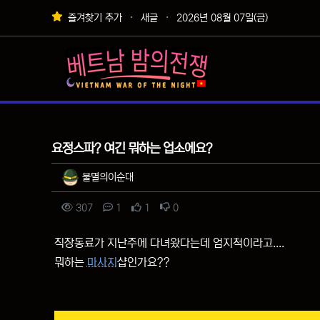
상단 네비
즐겨찾기 추가
새글
2026년 08월 07일(금)
메인 메뉴
질문&답변
요정스파? 여긴 뭐하는 업소에요?
작성자 정보
작성
불멸의이순대
컨텐츠 정보
조회
댓글
추천
비추천
307
1
1
0
본문
직장동료가 지난주에 다녀왔다는데 엄지척이라고....
뭐하는
마사지
샵인가요??