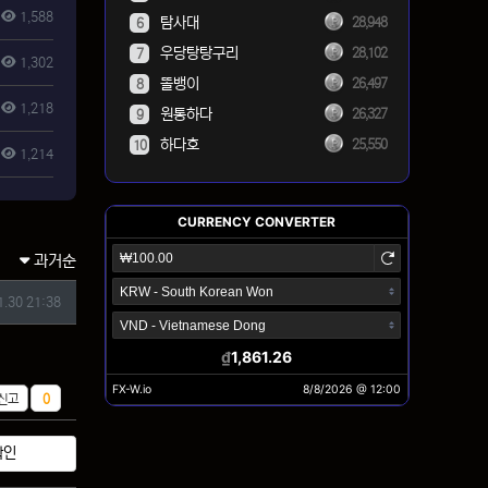
1,588
탐사대
28,948
6
우당탕탕구리
28,102
7
1,302
똘뱅이
26,497
8
1,218
원통하다
26,327
9
하다호
25,550
10
1,214
과거순
1.30 21:38
추천
신고
0
확인