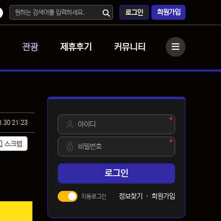
회원가입
로그인
관광
제휴후기
커뮤니티
사이드바
필수
아이디
1.30 21:23
필수
비밀번호
스크랩
로그인
정보찾기
·
회원가입
자동로그인