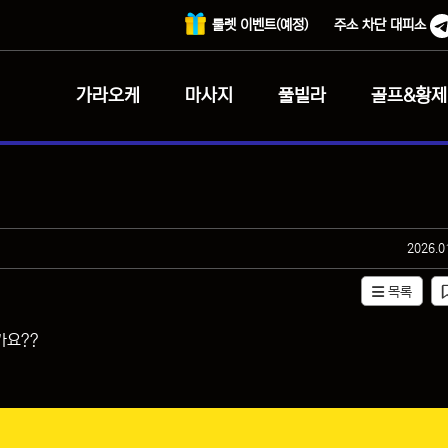
룰렛 이벤트(예정)
주소 차단 대피소
가라오케
마사지
풀빌라
골프&황제
작성일
2026.0
목록
가요??