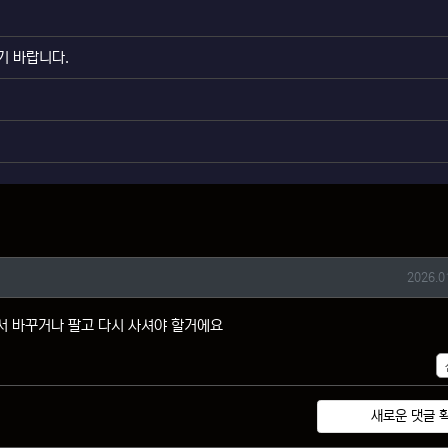
기 바랍니다.
작성일
2026.0
서 바꾸거나 팔고 다시 사셔야 할거에요
새로운 댓글 