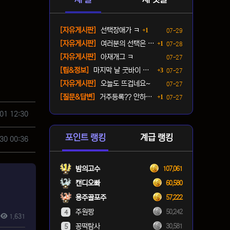
댓글
등록일
[자유게시판]
선택장애가 ㅋ
1
07-29
댓글
등록일
[자유게시판]
여러분의 선택은 ? ㅋ
1
07-28
등록일
[자유게시판]
아재개그 ㅋ
07-27
댓글
등록일
[팁&정보]
마지막 날 굿바이 패키지(짐…
3
07-27
등록일
[자유게시판]
오늘도 뜨겁네요~
07-27
댓글
등록일
[질문&답변]
거주등록?? 안하면 단속오나…
1
07-27
01 12:30
포인트 랭킹
계급 랭킹
30 00:36
밤의고수
107,061
캔디오빠
60,580
용주골포주
57,222
주원짱
50,242
4
1,631
꽁떡탐사
30,581
5