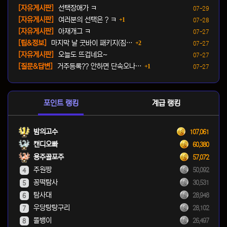
등록일
[자유게시판]
선택장애가 ㅋ
07-29
댓글
등록일
[자유게시판]
여러분의 선택은 ? ㅋ
1
07-28
등록일
[자유게시판]
아재개그 ㅋ
07-27
댓글
등록일
[팁&정보]
마지막 날 굿바이 패키지(짐…
2
07-27
등록일
[자유게시판]
오늘도 뜨겁네요~
07-27
댓글
등록일
[질문&답변]
거주등록?? 안하면 단속오나…
1
07-27
포인트 랭킹
계급 랭킹
밤의고수
107,061
캔디오빠
60,380
용주골포주
57,072
주원짱
50,092
4
꽁떡탐사
30,531
5
탐사대
28,948
6
우당탕탕구리
28,102
7
똘뱅이
26,497
8