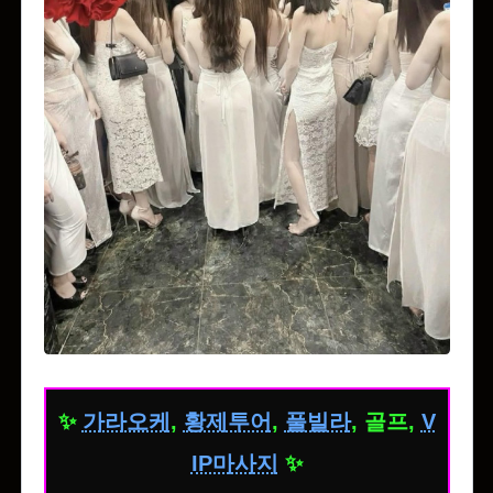
✨
가라오케
,
황제투어
,
풀빌라
, 골프,
V
IP마사지
✨