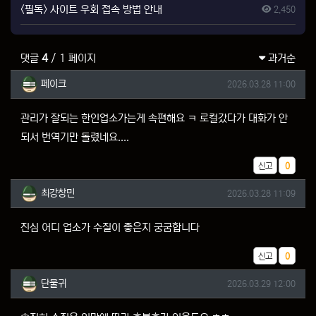
<필독> 사이트 우회 접속 방법 안내
2,450
댓글
4
/ 1 페이지
과거순
페이크님의 댓글
작성일
페이크
2026.03.28 11:00
관리가 잘되는 한인업소가는게 속편해요 ㅋ 로컬갔다가 대화가 안
되서 번역기만 돌렸네요....
추천
신고
0
최강창민님의 댓글
작성일
최강창민
2026.03.28 11:09
진심 어디 업소가 수질이 좋은지 궁굼합니다
추천
신고
0
단물귀님의 댓글
작성일
단물귀
2026.03.29 12:00