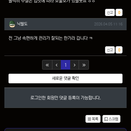
솔직히 수질은 입맛에 따라 호불호가 있을듯요 ㅎㅎ
추천
신고
0
닉팔도님의 댓글
작성일
닉팔도
2026.04.05 11:16
전 그냥 속편하게 관리가 잘되는 한가라 갑니다 ㅋ
추천
신고
0
(current)
1
새로운 댓글 확인
로그인한 회원만 댓글 등록이 가능합니다.
목록
스크랩