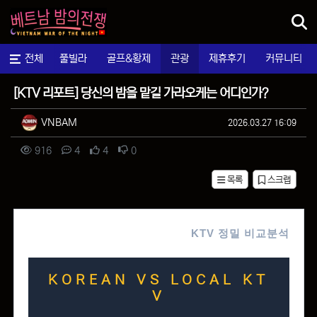
메뉴
마사지
전체
풀빌라
골프&황제
관광
제휴후기
커뮤니티
팁&정보
[KTV 리포트] 당신의 밤을 맡길 가라오케는 어디인가?
작성자 정보
작성
작성일
VNBAM
2026.03.27 16:09
컨텐츠 정보
조회
댓글
추천
비추천
916
4
4
0
목록
스크랩
본문
KTV 정밀 비교분석
KOREAN VS LOCAL KT
V