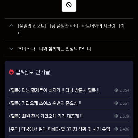
신고
관련자료
[풀빌라 리포트] 다낭 풀빌라 파티 : 파트너와의 시크릿 나이
트
초이스 파트너와 함께하는 환상의 하모니
팁&정보 인기글
<필독> 다낭 황제투어 최저가 !! 다낭 방문시 필독 !!
2,854
<필독> 가라오케 초이스 순번의 중요성 !!
2,661
<필독> 회원 전용 가라오케 가격 대공개 !!
2,579
[주의] 다낭에서 절대 피해야 할 3가지 상황 및 사기 유형
2,486