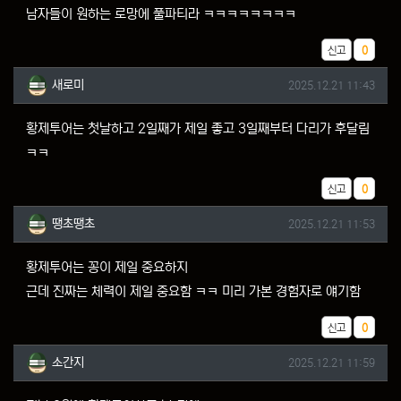
남자들이 원하는 로망에 풀파티라 ㅋㅋㅋㅋㅋㅋㅋㅋ
추천
신고
0
새로미님의 댓글
작성일
새로미
2025.12.21 11:43
황제투어는 첫날하고 2일째가 제일 좋고 3일째부터 다리가 후달림
ㅋㅋ
추천
신고
0
땡초땡초님의 댓글
작성일
땡초땡초
2025.12.21 11:53
황제투어는 꽁이 제일 중요하지
근데 진짜는 체력이 제일 중요함 ㅋㅋ 미리 가본 경험자로 얘기함
추천
신고
0
소간지님의 댓글
작성일
소간지
2025.12.21 11:59