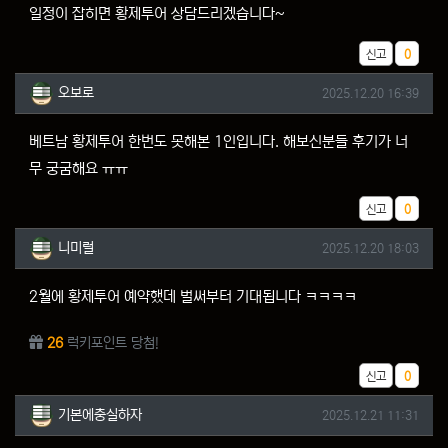
일정이 잡히면 황제투어 상담드리겠습니다~
추천
신고
0
오보로님의 댓글
작성일
오보로
2025.12.20 16:39
베트남 황제투어 한번도 못해본 1인입니다. 해보신분들 후기가 너
무 궁굼해요 ㅠㅠ
추천
신고
0
니미럴님의 댓글
작성일
니미럴
2025.12.20 18:03
2월에 황제투어 예약했데 벌써부터 기대됩니다 ㅋㅋㅋㅋ
26
럭키포인트 당첨!
추천
신고
0
기본에충실하자님의 댓글
작성일
기본에충실하자
2025.12.21 11:31