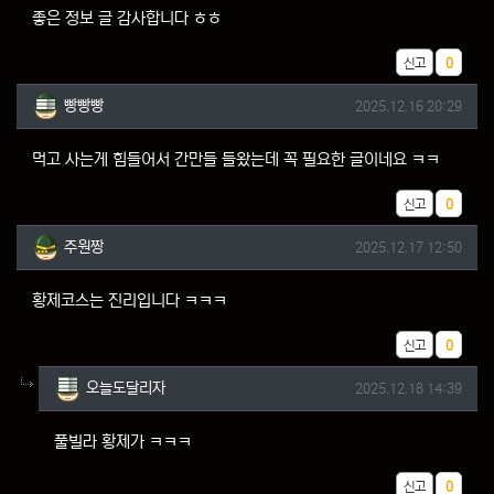
좋은 정보 글 감사합니다 ㅎㅎ
추천
신고
0
빵빵빵님의 댓글
작성일
빵빵빵
2025.12.16 20:29
먹고 사는게 힘들어서 간만들 들왔는데 꼭 필요한 글이네요 ㅋㅋ
추천
신고
0
주원짱님의 댓글
작성일
주원짱
2025.12.17 12:50
황제코스는 진리입니다 ㅋㅋㅋ
추천
신고
0
댓글의
오늘도달리자님의
댓글
작성일
오늘도달리자
2025.12.18 14:39
풀빌라 황제가 ㅋㅋㅋ
추천
신고
0