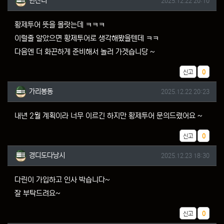
한잔더
2025.12.22 20:10
황제투어 뜻을 몰랏는데 ㅋㅋㅋ
이럴줄 알았으면 황제투어로 생각해봤을텐데 ㅋㅋ
다음엔 더 화끈하게 준비해서 놀러 가겟습니당 ~
추천
신고
0
가리봉동님의 댓글
작성일
가리봉동
2025.12.22 20:23
내년 2월 계획이라 너무 이르긴 하지만 황제투어 문의드렸어요 ~
추천
신고
0
경디도다낭시님의 댓글
작성일
경디도다낭시
2025.12.23 18:30
다린이 가입하고 인사 박습니다~
잘 부탁드려요~
추천
신고
0