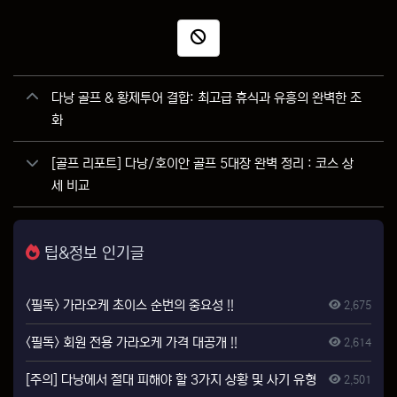
신고
관련자료
다낭 골프 & 황제투어 결합: 최고급 휴식과 유흥의 완벽한 조
화
[골프 리포트] 다낭/호이안 골프 5대장 완벽 정리 : 코스 상
세 비교
팁&정보 인기글
<필독> 가라오케 초이스 순번의 중요성 !!
2,675
<필독> 회원 전용 가라오케 가격 대공개 !!
2,614
[주의] 다낭에서 절대 피해야 할 3가지 상황 및 사기 유형
2,501