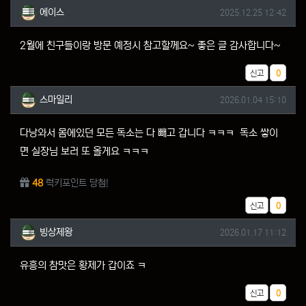
에이스님의 댓글
작성일
에이스
2025.12.25 12:42
2월에 친구들이랑 방문 예정시 참고할께요~ 좋은 글 감사합니다~
추천
신고
0
스마일리님의 댓글
작성일
스마일리
2026.01.04 15:10
다낭와서 몸에있던 모든 독소는 다 빼고 갑니다 ㅋㅋㅋ 독소 쌓이
면 실장님 보러 또 올게요 ㅋㅋㅋ
48
럭키포인트 당첨!
추천
신고
0
빙상제왕님의 댓글
작성일
빙상제왕
2026.01.17 11:12
유흥의 참맛은 황제가 갑이죠 ㅋ
추천
신고
0