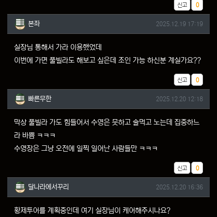
추천
신고
0
본좌님의 댓글
작성일
본좌
2025.12.19 17:19
실장님 통해서 가라 이용했었데
이번에 가면 풀빌라도 해보고 싶은데 조인 가능 하신분 계실가요??
추천
신고
0
빠른무한님의 댓글
작성일
빠른무한
2025.12.20 12:18
막상 풀빌라 가도 힘들어서 수영은 못하고 술먹고 노는데 집중하느
라 바쁨 ㅋㅋㅋ
수영장은 그냥 오전에 일찍 일어난 사람들만 ㅋㅋㅋ
추천
신고
0
달나라에서꾸리님의 댓글
작성일
달나라에서꾸리
2025.12.20 16:36
황제투어를 계획중인데 여기 실장님이 케어해주시나요?