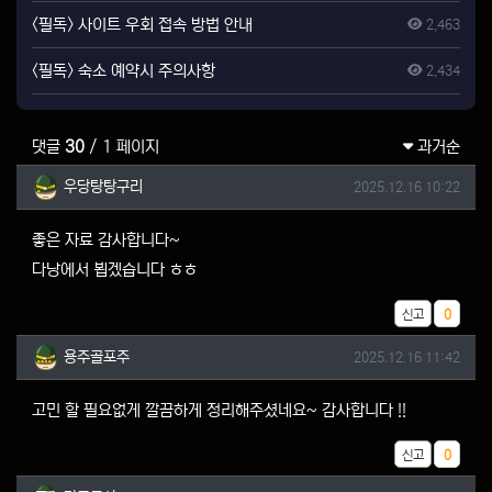
<필독> 사이트 우회 접속 방법 안내
2,463
<필독> 숙소 예약시 주의사항
2,434
댓글
30
/ 1 페이지
과거순
우당탕탕구리님의 댓글
작성일
우당탕탕구리
2025.12.16 10:22
좋은 자료 감사합니다~
다낭에서 뵙겠습니다 ㅎㅎ
추천
신고
0
용주골포주님의 댓글
작성일
용주골포주
2025.12.16 11:42
고민 할 필요없게 깔끔하게 정리해주셨네요~ 감사합니다 !!
추천
신고
0
만주투사님의 댓글