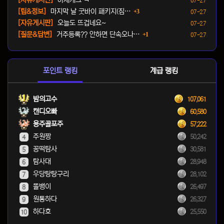
[자유게시판]
아재개그 ㅋ
07-27
댓글
등록일
[팁&정보]
마지막 날 굿바이 패키지(짐…
3
07-27
등록일
[자유게시판]
오늘도 뜨겁네요~
07-27
댓글
등록일
[질문&답변]
거주등록?? 안하면 단속오나…
1
07-27
포인트 랭킹
계급 랭킹
밤의고수
107,061
캔디오빠
60,580
용주골포주
57,222
주원짱
50,242
4
꽁떡탐사
30,581
5
탐사대
28,948
6
우당탕탕구리
28,102
7
똘뱅이
26,497
8
원통하다
26,327
9
하다호
25,550
10