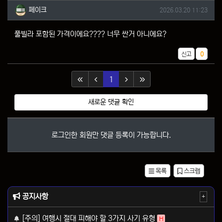
페이크님의 댓글
작성일
페이크
2026.03.20 11:23
풀빌라 포함된 가격이에요???? 너무 싼거 아니에요?
추천
신고
0
(current)
1
새로운 댓글 확인
로그인한 회원만 댓글 등록이 가능합니다.
목록
스크랩
공지사항
+
[주의] 여행시 절대 피해야 할 3가지 사기 유형
H