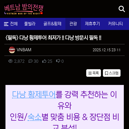
메뉴
마사지
전체
풀빌라
골프&황제
관광
제휴후기
커뮤니티
팁&정보
<필독> 다낭 황제투어 최저가 !! 다낭 방문시 필독 !!
작성자 정보
작성
작성일
VNBAM
2025.12.15 23:11
컨텐츠 정보
조회
댓글
추천
비추천
2,872
30
25
0
목록
스크랩
본문
다낭 황제투어
를 강력 추천하는 이
유와
인원/
숙소
별 맞춤 비용 & 장단점 비
교 분석!