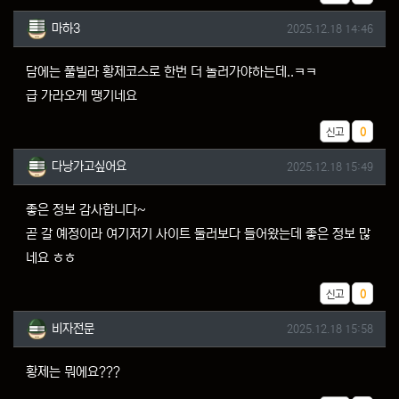
마하3님의 댓글
작성일
마하3
2025.12.18 14:46
담에는 풀빌라 황제코스로 한번 더 놀러가야하는데..ㅋㅋ
급 가라오케 땡기네요
추천
신고
0
다낭가고싶어요님의 댓글
작성일
다낭가고싶어요
2025.12.18 15:49
좋은 정보 감사합니다~
곧 갈 예정이라 여기저기 사이트 둘러보다 들어왔는데 좋은 정보 많
네요 ㅎㅎ
추천
신고
0
비자전문님의 댓글
작성일
비자전문
2025.12.18 15:58
황제는 뭐에요???