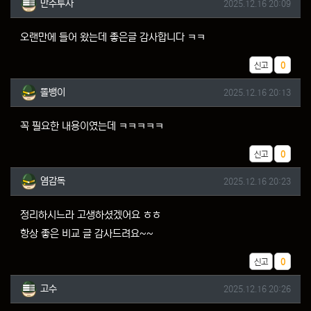
작성일
만주투사
2025.12.16 20:09
오랜만에 들어 왔는데 좋은글 감사합니다 ㅋㅋ
추천
신고
0
똘뱅이님의 댓글
작성일
똘뱅이
2025.12.16 20:13
꼭 필요한 내용이였는데 ㅋㅋㅋㅋㅋ
추천
신고
0
염감독님의 댓글
작성일
염감독
2025.12.16 20:23
정리하시느라 고생하셨겠어요 ㅎㅎ
항상 좋은 비교 글 감사드려요~~
추천
신고
0
고수님의 댓글
작성일
고수
2025.12.16 20:26