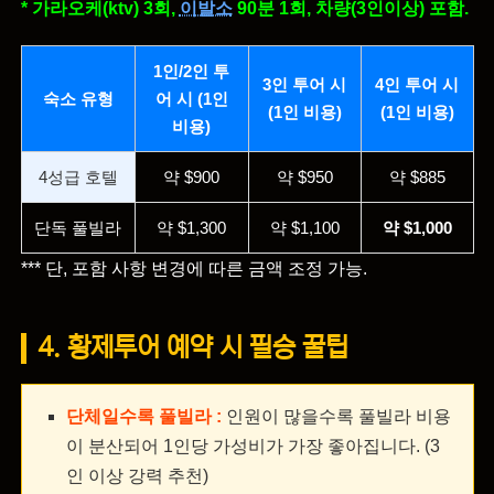
* 가라오케(ktv) 3회,
이발소
90분 1회, 차량(3인이상) 포함.
1인/2인 투
3인 투어 시
4인 투어 시
숙소 유형
어 시 (1인
(1인 비용)
(1인 비용)
비용)
4성급 호텔
약 $900
약 $950
약 $885
단독 풀빌라
약 $1,300
약 $1,100
약 $1,000
*** 단, 포함 사항 변경에 따른 금액 조정 가능.
4. 황제투어 예약 시 필승 꿀팁
단체일수록 풀빌라 :
인원이 많을수록 풀빌라 비용
이 분산되어 1인당 가성비가 가장 좋아집니다. (3
인 이상 강력 추천)