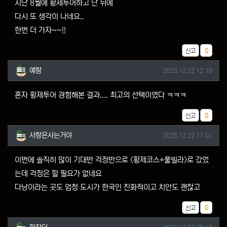
지난 8월에 황제투어하고 난 뒤에
다시 또 생각이 나네요..
한번 더 가자~~!!
추천
신고
0
예람님의 댓글
작성일
예람
2025.12.22 12:10
혼자 황제투어 경험해본 결과.... 최고의 선택이였다 ㅋㅋㅋ
추천
신고
0
사랑은사는거야님의 댓글
작성일
사랑은사는거야
2025.12.22 17:01
이번에 솔직히 많이 기대반 걱정반으로 <황제코스+풀빌라>로 갔었
는데 걱정은 할 필요가 없네요
다낭이라는 곳도 엄청 도시가 한국인 친화적이고 치안도 괜찮고
추천
신고
0
한잔더님의 댓글
작성일