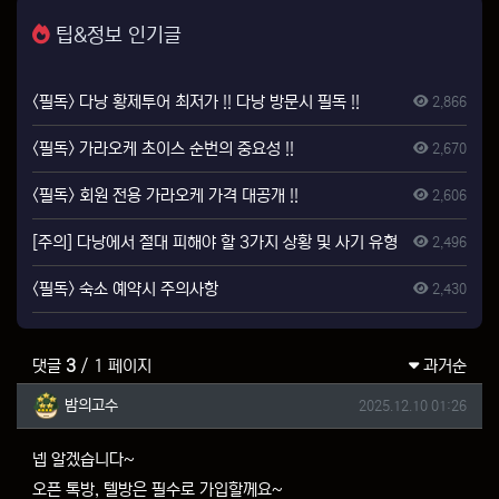
팁&정보 인기글
<필독> 다낭 황제투어 최저가 !! 다낭 방문시 필독 !!
2,866
<필독> 가라오케 초이스 순번의 중요성 !!
2,670
<필독> 회원 전용 가라오케 가격 대공개 !!
2,606
[주의] 다낭에서 절대 피해야 할 3가지 상황 및 사기 유형
2,496
<필독> 숙소 예약시 주의사항
2,430
댓글
3
/ 1 페이지
과거순
밤의고수님의 댓글
작성일
밤의고수
2025.12.10 01:26
넵 알겠습니다~
오픈 톡방, 텔방은 필수로 가입할께요~