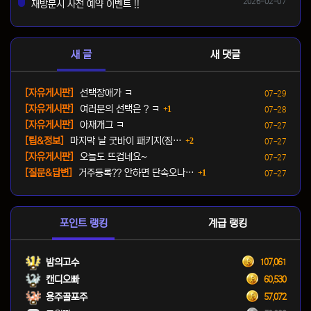
2026-02-07
재방문시 사전 예약 이벤트 !!
댓글
새 글
새 댓글
등록일
[자유게시판]
선택장애가 ㅋ
07-29
댓글
등록일
[자유게시판]
여러분의 선택은 ? ㅋ
1
07-28
등록일
[자유게시판]
아재개그 ㅋ
07-27
댓글
등록일
[팁&정보]
마지막 날 굿바이 패키지(짐…
2
07-27
등록일
[자유게시판]
오늘도 뜨겁네요~
07-27
댓글
등록일
[질문&답변]
거주등록?? 안하면 단속오나…
1
07-27
포인트 랭킹
계급 랭킹
밤의고수
107,061
캔디오빠
60,530
용주골포주
57,072