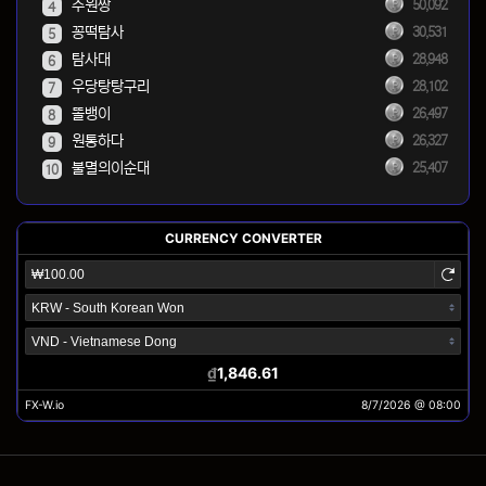
주원짱
50,092
4
꽁떡탐사
30,531
5
탐사대
28,948
6
우당탕탕구리
28,102
7
똘뱅이
26,497
8
원통하다
26,327
9
불멸의이순대
25,407
10