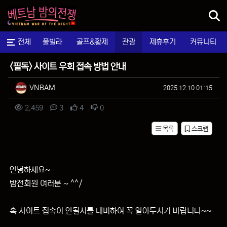
메뉴
마사지
전체
풀빌라
골프&황제
관광
제휴후기
커뮤니티
팁&정보
<필독> 사이트 우회 접속 방법 안내
작성자 정보
작성
작성일
VNBAM
2025.12.10 01:15
컨텐츠 정보
조회
댓글
추천
비추천
2,459
3
4
0
목록
스크랩
본문
안녕하세요~
밤전회원 여러분 ~ ^^/
혹 사이트 접속이 안될시를 대비하여 꼭 알아두시기 바랍니다~~