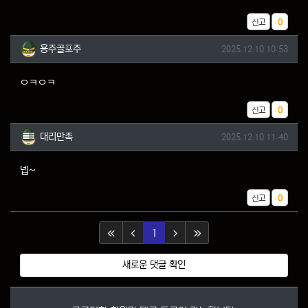
추천
신고
0
용주골포주님의 댓글
작성일
용주골포주
2025.12.10 10:53
ㅇㅋㅇㅋ
추천
신고
0
대리만족님의 댓글
작성일
대리만족
2025.12.10 11:40
넵~
추천
신고
0
(current)
1
새로운 댓글 확인