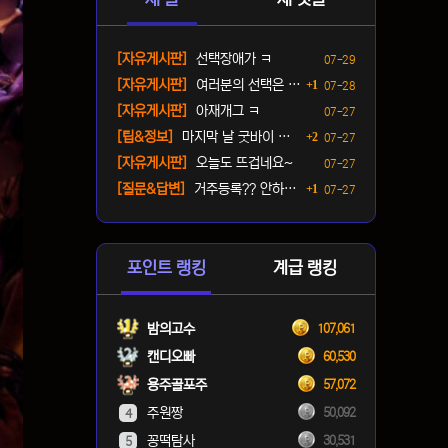
등록일
[자유게시판]
선택장애가 ㅋ
07-29
댓글
등록일
[자유게시판]
여러분의 선택은 ? ㅋ
1
07-28
등록일
[자유게시판]
아재개그 ㅋ
07-27
댓글
등록일
[팁&정보]
마지막 날 굿바이 패키지(짐…
2
07-27
등록일
[자유게시판]
오늘도 뜨겁네요~
07-27
댓글
등록일
[질문&답변]
거주등록?? 안하면 단속오나…
1
07-27
포인트 랭킹
계급 랭킹
밤의고수
107,061
캔디오빠
60,530
용주골포주
57,072
주원짱
50,092
4
꽁떡탐사
30,531
5