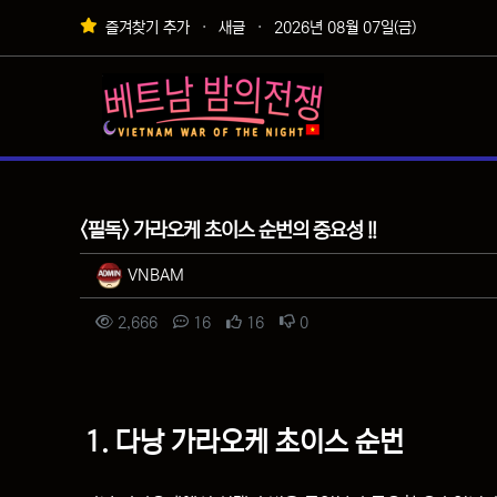
상단 네비
즐겨찾기 추가
새글
2026년 08월 07일(금)
메인 메뉴
팁&정보
<필독> 가라오케 초이스 순번의 중요성 !!
작성자 정보
작성
VNBAM
컨텐츠 정보
조회
댓글
추천
비추천
2,666
16
16
0
본문
1. 다낭 가라오케 초이스 순번