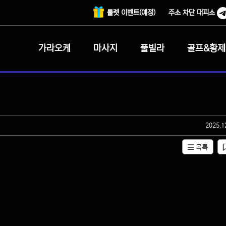
룰렛 이벤트(예정)
주소 차단 대피소
가라오케
마사지
풀빌라
골프&황제
작성일
2025.1
목록