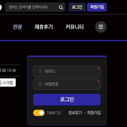
회원가입
로그인
관광
제휴후기
커뮤니티
사이드바
필수
아이디
2.06 13:40
필수
비밀번호
스크랩
로그인
정보찾기
·
회원가입
자동로그인