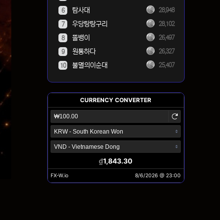
탐사대
28,948
6
우당탕탕구리
28,102
7
똘뱅이
26,497
8
원통하다
26,327
9
불멸의이순대
25,407
10