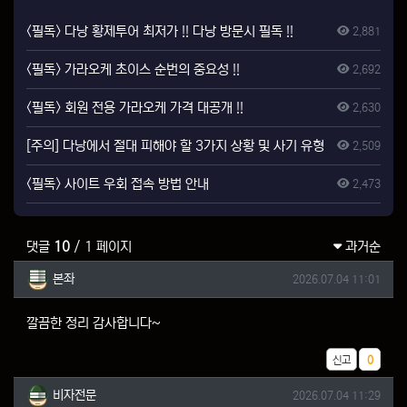
<필독> 다낭 황제투어 최저가 !! 다낭 방문시 필독 !!
2,881
<필독> 가라오케 초이스 순번의 중요성 !!
2,692
<필독> 회원 전용 가라오케 가격 대공개 !!
2,630
[주의] 다낭에서 절대 피해야 할 3가지 상황 및 사기 유형
2,509
<필독> 사이트 우회 접속 방법 안내
2,473
댓글
10
/ 1 페이지
과거순
본좌님의 댓글
작성일
본좌
2026.07.04 11:01
깔끔한 정리 감사합니다~
추천
신고
0
비자전문님의 댓글
작성일
비자전문
2026.07.04 11:29