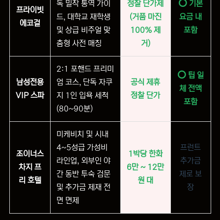
독 밀착 통역 가이
정찰 단가제
⭕ 기본
프라이빗
드, 대학교 재학생
(거품 마진
요금 내
에코걸
및 상급 비주얼 맞
100% 제
포함
춤형 사전 매칭
거)
2:1 포핸드 프리미
⭕ 팁 일
남성전용
엄 코스, 단독 자쿠
공식 제휴
체 전액
VIP 스파
지 1인 입욕 세척
정찰 단가
포함
(80~90분)
미케비치 및 시내
4~5성급 가성비
프런트
조이너스
1박당 한화
라인업, 외부인 야
추가금
차지 프
6만 ~ 12만
간 동반 투숙 검문
제로 보
리 호텔
원 대
및 추가금 제재 전
장
면 면제