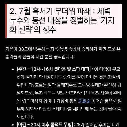
2. 7월 혹서기 무더위 파쇄 : 체력
누수와 동선 내상을 징벌하는 '기지
화 전략'의 정수
기온이 38도에 박두하는 지옥 폭염 속에서 승리하기 위한 프로 유
흥러들의 전술적 시간 분할 공식입니다.
[주간 - 13시~16시 셧다운 및 스파 대피] :
이 타임에 무모
하게 길거리 한시장이나 관광지를 걸어 다니는 것은 자살행
위입니다. 흐르는 땀과 불쾌지수로 그루밍 상태가 완전히 궤
멸되므로, 무조건 북극 냉방 인프라와 1인 욕조 시설이 완비
된 VIP 마사지 샵이나 가성비 황제
이발소
에어컨 룸으로 침
투해 외모와 하반신 스테미나를 세이브해 두는 것이 필수 족
보입니다.
[야간 - 20시 이후 콤팩트 무빙] :
해가 떨어진 후에는 미케