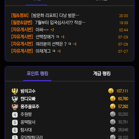
등록일
[팁&정보]
[밤문화 리포트] 다낭 밤문…
20:30
등록일
[질문&답변]
7월부터 입국심사서?? 작성…
19:39
댓글
등록일
[자유게시판]
아싸~~
2
02:44
댓글
등록일
[자유게시판]
선택장애가 ㅋ
1
07-29
댓글
등록일
[자유게시판]
여러분의 선택은 ? ㅋ
1
07-28
댓글
등록일
[자유게시판]
아재개그 ㅋ
1
07-27
포인트 랭킹
계급 랭킹
밤의고수
107,111
캔디오빠
60,780
용주골포주
57,292
주원짱
50,292
4
꽁떡탐사
30,781
5
탐사대
28,948
6
우당탕탕구리
28,102
7