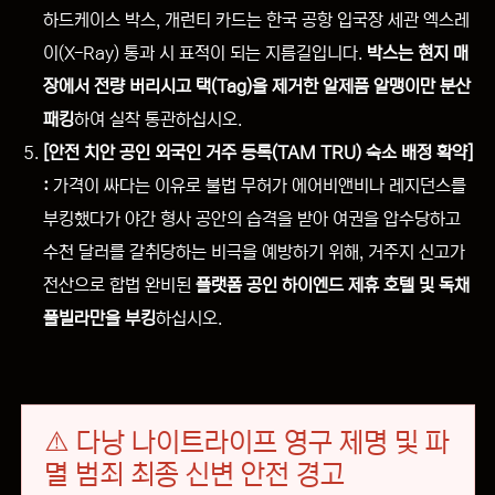
하드케이스 박스, 개런티 카드는 한국 공항 입국장 세관 엑스레
이(X-Ray) 통과 시 표적이 되는 지름길입니다.
박스는 현지 매
장에서 전량 버리시고 택(Tag)을 제거한 알제품 알맹이만 분산
패킹
하여 실착 통관하십시오.
[안전 치안 공인 외국인 거주 등록(TAM TRU) 숙소 배정 확약]
:
가격이 싸다는 이유로 불법 무허가 에어비앤비나 레지던스를
부킹했다가 야간 형사 공안의 습격을 받아 여권을 압수당하고
수천 달러를 갈취당하는 비극을 예방하기 위해, 거주지 신고가
전산으로 합법 완비된
플랫폼 공인 하이엔드 제휴 호텔 및 독채
풀빌라만을 부킹
하십시오.
⚠️ 다낭 나이트라이프 영구 제명 및 파
멸 범죄 최종 신변 안전 경고