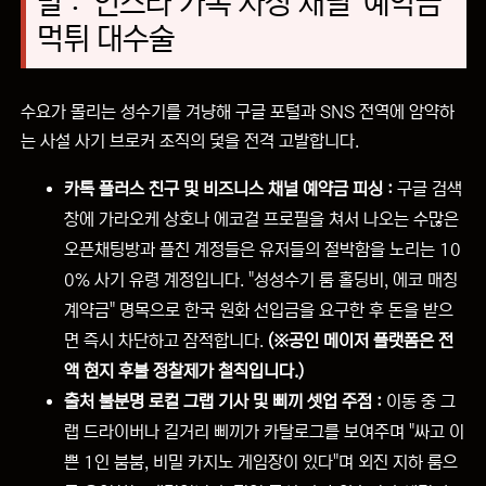
발 : '인스타 카톡 사칭 채널' 예약금
먹튀 대수술
수요가 몰리는 성수기를 겨냥해 구글 포털과 SNS 전역에 암약하
는 사설 사기 브로커 조직의 덫을 전격 고발합니다.
카톡 플러스 친구 및 비즈니스 채널 예약금 피싱 :
구글 검색
창에 가라오케 상호나 에코걸 프로필을 쳐서 나오는 수많은
오픈채팅방과 플친 계정들은 유저들의 절박함을 노리는 10
0% 사기 유령 계정입니다. "성성수기 룸 홀딩비, 에코 매칭
계약금" 명목으로 한국 원화 선입금을 요구한 후 돈을 받으
면 즉시 차단하고 잠적합니다.
(※공인 메이저 플랫폼은 전
액 현지 후불 정찰제가 철칙입니다.)
출처 불분명 로컬 그랩 기사 및 삐끼 셋업 주점 :
이동 중 그
랩 드라이버나 길거리 삐끼가 카탈로그를 보여주며 "싸고 이
쁜 1인 붐붐, 비밀 카지노 게임장이 있다"며 외진 지하 룸으