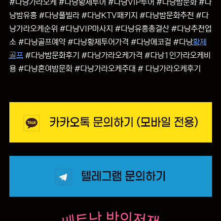
#다낭가라오케 #다낭황제투어 #다낭VIP투어 #다낭밤문화 #다
낭밤유흥 #다낭풀빌라 #다낭KTV패키지 #다낭밤문화추천 #다
낭가라오케순위 #다낭VIP마사지 #다낭유흥총결산 #다낭추천업
소 #다낭골프예약 #다낭황제투어가격 #다낭에코걸 #다낭
황제
골프
#다낭밤문화후기 #다낭가라오케가격 #다낭1인가라오케비
용 #다낭혼여밤문화 #다낭가라오케주대 # 다낭가라오케후기