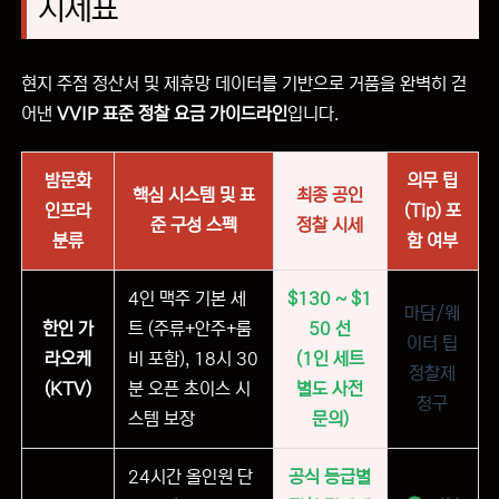
시세표
현지 주점 정산서 및 제휴망 데이터를 기반으로 거품을 완벽히 걷
어낸
VVIP 표준 정찰 요금 가이드라인
입니다.
밤문화
의무 팁
핵심 시스템 및 표
최종 공인
인프라
(Tip) 포
준 구성 스펙
정찰 시세
분류
함 여부
4인 맥주 기본 세
$130 ~ $1
마담/웨
한인 가
트 (주류+안주+룸
50 선
이터 팁
라오케
비 포함), 18시 30
(1인 세트
정찰제
(KTV)
분 오픈 초이스 시
별도 사전
청구
스템 보장
문의)
24시간 올인원 단
공식 등급별