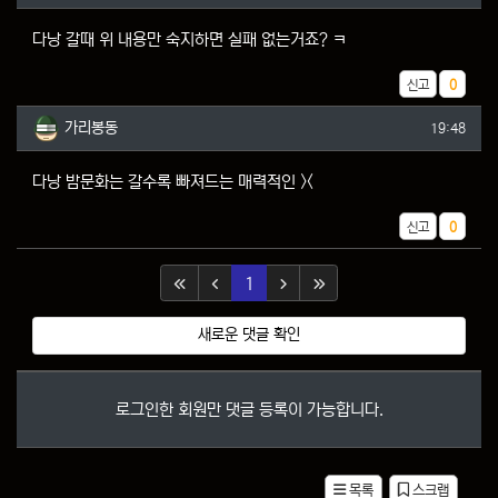
다낭 갈때 위 내용만 숙지하면 실패 없는거죠? ㅋ
추천
신고
0
가리봉동님의 댓글
작성일
가리봉동
19:48
다낭 밤문화는 갈수록 빠져드는 매력적인 ><
추천
신고
0
(current)
1
새로운 댓글 확인
로그인한 회원만 댓글 등록이 가능합니다.
목록
스크랩