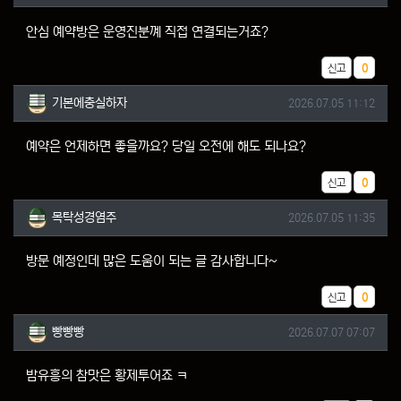
안심 예약방은 운영진분꼐 직접 연결되는거죠?
추천
신고
0
기본에충실하자님의 댓글
작성일
기본에충실하자
2026.07.05 11:12
예약은 언제하면 좋을까요? 당일 오전에 해도 되나요?
추천
신고
0
목탁성경염주님의 댓글
작성일
목탁성경염주
2026.07.05 11:35
방문 예정인데 많은 도움이 되는 글 감사합니다~
추천
신고
0
빵빵빵님의 댓글
작성일
빵빵빵
2026.07.07 07:07
밤유흥의 참맛은 황제투어죠 ㅋ