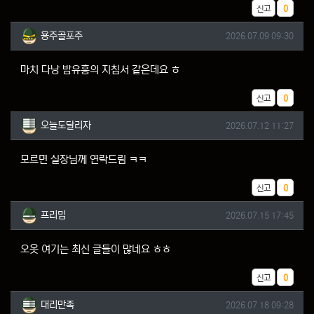
추천
신고
0
용주골포주님의 댓글
작성일
용주골포주
2026.07.09 09:30
마치 다낭 밤유흥의 지침서 같은데요 ㅎ
추천
신고
0
오늘도달리자님의 댓글
작성일
오늘도달리자
2026.07.12 11:27
모르면 실장님께 연락드림 ㅋㅋ
추천
신고
0
프리밈님의 댓글
작성일
프리밈
2026.07.15 17:45
오옷 여기는 최신 글들이 많네요 ㅎㅎ
추천
신고
0
대리만족님의 댓글
작성일
대리만족
2026.07.18 09:28