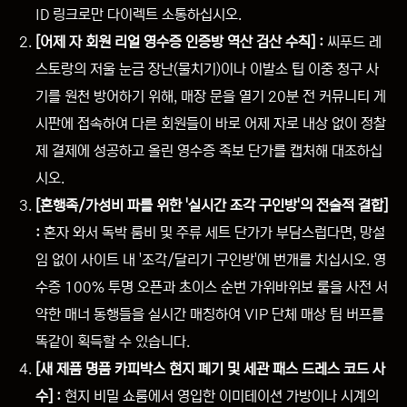
ID 링크로만 다이렉트 소통하십시오.
[어제 자 회원 리얼 영수증 인증방 역산 검산 수칙] :
씨푸드 레
스토랑의 저울 눈금 장난(물치기)이나 이발소 팁 이중 청구 사
기를 원천 방어하기 위해, 매장 문을 열기 20분 전 커뮤니티 게
시판에 접속하여 다른 회원들이 바로 어제 자로 내상 없이 정찰
제 결제에 성공하고 올린 영수증 족보 단가를 캡처해 대조하십
시오.
[혼행족/가성비 파를 위한 '실시간 조각 구인방'의 전술적 결합]
:
혼자 와서 독박 룸비 및 주류 세트 단가가 부담스럽다면, 망설
임 없이 사이트 내 '조각/달리기 구인방'에 번개를 치십시오. 영
수증 100% 투명 오픈과 초이스 순번 가위바위보 룰을 사전 서
약한 매너 동행들을 실시간 매칭하여 VIP 단체 매상 팀 버프를
똑같이 획득할 수 있습니다.
[새 제품 명품 카피박스 현지 폐기 및 세관 패스 드레스 코드 사
수] :
현지 비밀 쇼룸에서 영입한 이미테이션 가방이나 시계의