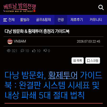
메뉴
마사지
전체
풀빌라
골프&황제
관광
제휴후기
커뮤니티
팁&정보
다낭 밤문화 & 황제투어 총정리 가이드북
작성자 정보
작성
작성일
VNBAM
2026.07.03 22:45
컨텐츠 정보
조회
댓글
추천
비추천
321
10
10
0
목록
스크랩
본문
다낭 밤문화,
황제투어
가이드
북 : 완결판 시스템 시세표 및
내상 파쇄 5대 절대 법칙