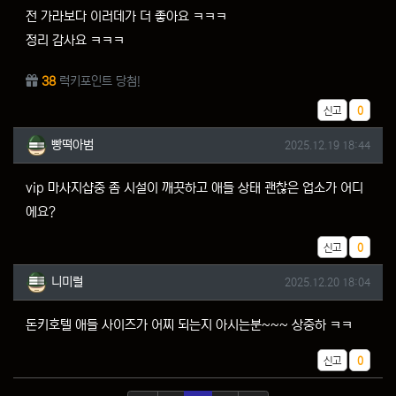
전 가라보다 이러데가 더 좋아요 ㅋㅋㅋ
정리 감사요 ㅋㅋㅋ
38
럭키포인트 당첨!
추천
신고
0
빵떡아범님의 댓글
작성일
빵떡아범
2025.12.19 18:44
vip 마사지샵중 좀 시설이 깨끗하고 애들 상태 괜찮은 업소가 어디
에요?
추천
신고
0
니미럴님의 댓글
작성일
니미럴
2025.12.20 18:04
돈키호텔 애들 사이즈가 어찌 되는지 아시는분~~~ 상중하 ㅋㅋ
추천
신고
0