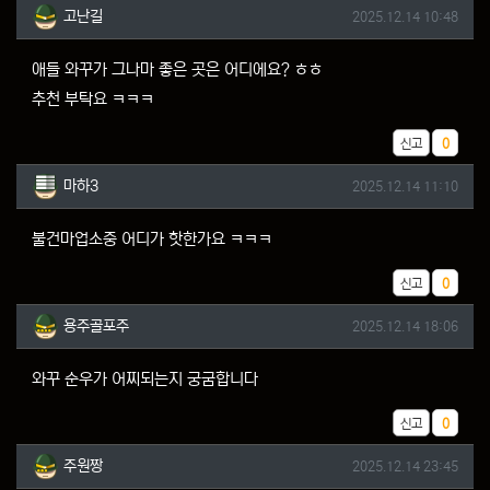
고난길님의 댓글
작성일
고난길
2025.12.14 10:48
애들 와꾸가 그나마 좋은 곳은 어디에요? ㅎㅎ
추천 부탁요 ㅋㅋㅋ
추천
신고
0
마하3님의 댓글
작성일
마하3
2025.12.14 11:10
불건마업소중 어디가 핫한가요 ㅋㅋㅋ
추천
신고
0
용주골포주님의 댓글
작성일
용주골포주
2025.12.14 18:06
와꾸 순우가 어찌되는지 궁굼합니다
추천
신고
0
주원짱님의 댓글
작성일
주원짱
2025.12.14 23:45