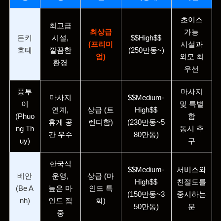
초이스
최고급
최상급
가능
돈키
시설,
$$High$$
(프리미
시설과
호테
깔끔한
(250만동~)
엄)
외모 최
환경
우선
풍투
마사지
마사지
$$Medium-
이
및 특별
연계,
상급 (트
High$$
(Phuo
함
휴게 공
렌디함)
(230만동~5
ng Th
동시 추
간 우수
80만동)
uy)
구
한국식
$$Medium-
서비스와
베안
운영,
상급 (마
High$$
친절도를
(Be A
높은 마
인드 특
(150만동~3
중시하는
nh)
인드 집
화)
50만동)
분
중