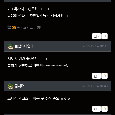
vip 마사지... 강추요 ㅋㅋㅋ
다음에 갈때는 추천업소들 순례할게요 ㅋㅋ
29
럭키포인트 당첨!
추천
신고
0
불멸의이순대님의 댓글
작성일
불멸의이순대
2025.12.14 10:32
저도 이런거 좋아요 ㅋㅋㅋ
쿨하게 한번하고 빠빠빠~~~~~~~~~이
추천
신고
0
탐사대님의 댓글
작성일
탐사대
2025.12.14 10:40
스페셜한 코스가 있는 곳 추천 좀요 ㅎㅎㅎ
추천
신고
0