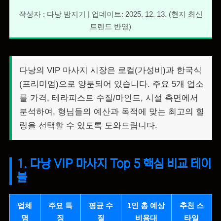
작성자 : 다낭 밤지기 | 업데이트: 2025. 12. 13. (현지 최신
트렌드 반영)
다낭의 VIP 마사지 시장은 로컬(가성비)과 한국식
(프리미엄)으로 양분되어 있습니다. 주요 5개 업소
를 가격, 테라피스트 수질/마인드, 시설 측면에서
분석하여, 형님들의 예산과 목적에 맞는 최고의 힐
링을 선택할 수 있도록 도와드립니다.
1. 다낭 VIP 마사지 Top 5 핵심 비교 테이
블
업체
주요 특
평균 수
1인 총 예상
추천 스
명
징
질
비용대
타일