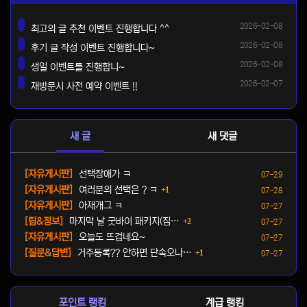
등록일
2026-02-08
최고의 글 추천 이벤트 진행합니다 ^^
댓글
등록일
2026-02-08
후기 글 작성 이벤트 진행합니다~
댓글
등록일
2026-02-08
생일 이벤트를 진행합니~
댓글
등록일
2026-02-07
재방문시 사전 예약 이벤트 !!
댓글
새 글
새 댓글
등록일
[자유게시판]
선택장애가 ㅋ
07-29
댓글
등록일
[자유게시판]
여러분의 선택은 ? ㅋ
1
07-28
등록일
[자유게시판]
아재개그 ㅋ
07-27
댓글
등록일
[팁&정보]
마지막 날 굿바이 패키지(짐…
2
07-27
등록일
[자유게시판]
오늘도 뜨겁네요~
07-27
댓글
등록일
[질문&답변]
거주등록?? 안하면 단속오나…
1
07-27
포인트 랭킹
계급 랭킹