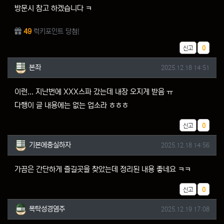
방문시 참고 하겠습니다 ㅋ
49
럭키포인트 당첨!
추천
신고
0
본좌님의 댓글
작성일
본좌
2025.12.18 14:51
이런... 지난번에 XXX스파 갔는데 내장 오지게 받음 ㅠ
다행이 글 내용에는 없는 업소라 ㅎㅎㅎ
추천
신고
0
기본에충실하자님의 댓글
작성일
기본에충실하자
2025.12.18 14:56
가끔은 간단하게 즐길곳을 찾았는데 정리된 내용 좋네요 ㅋㅋ
추천
신고
0
목탁성경염주님의 댓글
작성일
목탁성경염주
2025.12.19 17:08