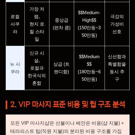
가장 저
$$Medium-
로컬
렴,
극강의
중상급
High$$
사쿠
현지 로
가성비
(편차 큼)
(150만동~3
라
컬 스타
선호
50만동)
일
신규 시
$$Medium
신선함과
설,
뉴 사
상급 (트
$$
특별함을
로컬과
쿠라
렌디함)
(180만동~6
동시 추
한국식의
50만동)
구
혼합
2. VIP 마사지 표준 비용 및 팁 구조 분석
모든 VIP 마사지샵은 선불이나 베안은 비용(샵 지불) +
테라피스트 팁(직원 지불)의 분리된 비용 구조를 가집