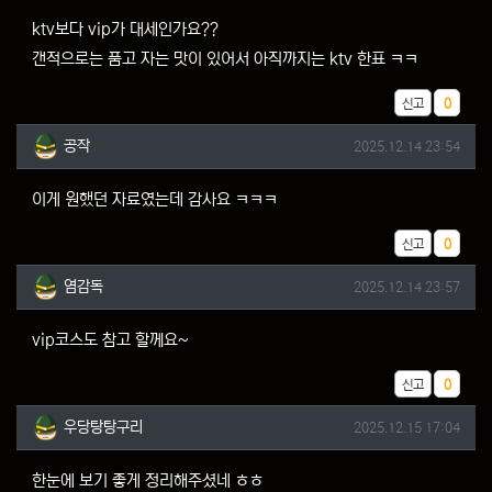
ktv보다 vip가 대세인가요??
갠적으로는 품고 자는 맛이 있어서 아직까지는 ktv 한표 ㅋㅋ
추천
신고
0
공작님의 댓글
작성일
공작
2025.12.14 23:54
이게 원했던 자료였는데 감사요 ㅋㅋㅋ
추천
신고
0
염감독님의 댓글
작성일
염감독
2025.12.14 23:57
vip코스도 참고 할께요~
추천
신고
0
우당탕탕구리님의 댓글
작성일
우당탕탕구리
2025.12.15 17:04
한눈에 보기 좋게 정리해주셨네 ㅎㅎ