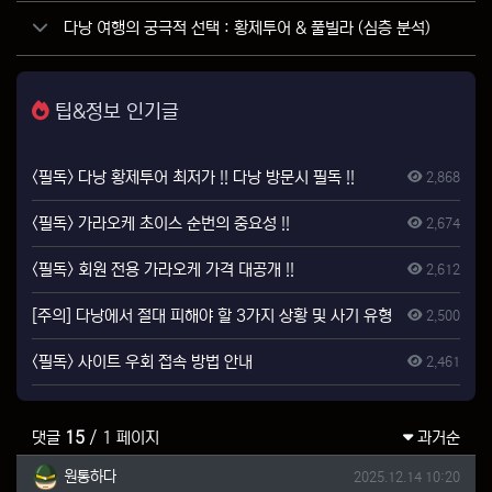
다낭 여행의 궁극적 선택 : 황제투어 & 풀빌라 (심층 분석)
팁&정보 인기글
<필독> 다낭 황제투어 최저가 !! 다낭 방문시 필독 !!
2,868
<필독> 가라오케 초이스 순번의 중요성 !!
2,674
<필독> 회원 전용 가라오케 가격 대공개 !!
2,612
[주의] 다낭에서 절대 피해야 할 3가지 상황 및 사기 유형
2,500
<필독> 사이트 우회 접속 방법 안내
2,461
댓글
15
/ 1 페이지
과거순
원통하다님의 댓글
작성일
원통하다
2025.12.14 10:20