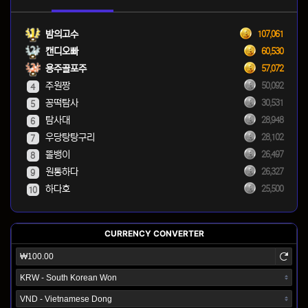
밤의고수
107,061
캔디오빠
60,530
용주골포주
57,072
주원짱
50,092
4
꽁떡탐사
30,531
5
탐사대
28,948
6
우당탕탕구리
28,102
7
똘뱅이
26,497
8
원통하다
26,327
9
하다호
25,500
10