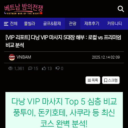
메뉴
마사지
전체
풀빌라
골프&황제
관광
제휴후기
커뮤니티
팁&정보
[VIP 리포트] 다낭 VIP 마사지 5대장 해부 : 로컬 vs 프리미엄
비교 분석
작성자 정보
작성
작성일
VNBAM
2025.12.14 02:09
컨텐츠 정보
조회
댓글
추천
비추천
1,361
15
13
0
목록
스크랩
본문
다낭 VIP 마사지 Top 5 심층 비교
풍투이, 돈키호테, 사쿠라 등 최신
코스 완벽 분석!