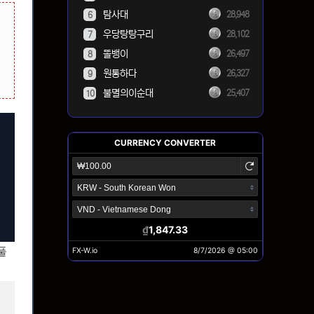
탐사대
28,948
6
우당탕탕구리
28,102
7
똘뱅이
26,497
8
원통하다
26,327
9
불멸의이순대
25,407
10
풀