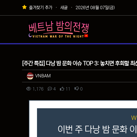
상단 네비
즐겨찾기 추가
새글
2026년 08월 07일(금)
메인 메뉴
팁&정보
[주간 특집] 다낭 밤 문화 이슈 TOP 3: 놓치면 후회할 최
작성자 정보
작성
VNBAM
컨텐츠 정보
조회
댓글
추천
비추천
1,176
4
11
0
본문
W
이번 주 다낭 밤 문화 이