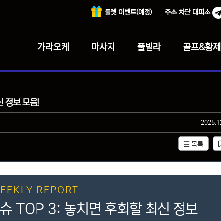
룰렛 이벤트(예정)
주소 차단 대피소
가라오케
마사지
풀빌라
골프&황제
신 정보 모음!
작성일
2025.1
목록
EEKLY REPORT
슈 TOP 3: 놓치면 후회할 최신 정보