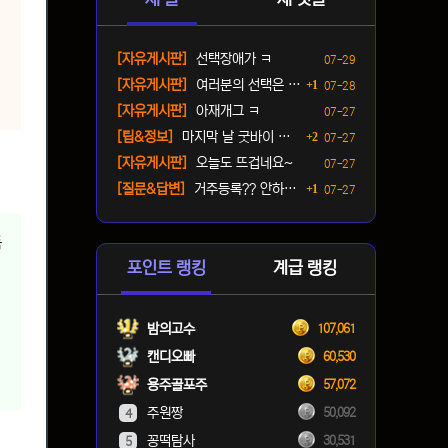
등록일
[자유게시판]
선택장애가 ㅋ
07-29
댓글
등록일
[자유게시판]
여러분의 선택은 ? ㅋ
1
07-28
.
등록일
[자유게시판]
아재개그 ㅋ
07-27
댓글
등록일
[팁&정보]
마지막 날 굿바이 패키지(짐…
2
07-27
등록일
[자유게시판]
오늘도 뜨겁네요~
07-27
댓글
등록일
[질문&답변]
거주등록?? 안하면 단속오나…
1
07-27
독
포인트 랭킹
계급 랭킹
습
밤의고수
107,061
시
캔디오빠
60,530
용주골포주
57,072
주원짱
50,092
4
꽁떡탐사
30,531
5