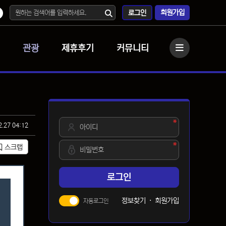
회원가입
로그인
관광
제휴후기
커뮤니티
사이드바
필수
아이디
2.27 04:12
필수
비밀번호
스크랩
로그인
정보찾기
·
회원가입
자동로그인