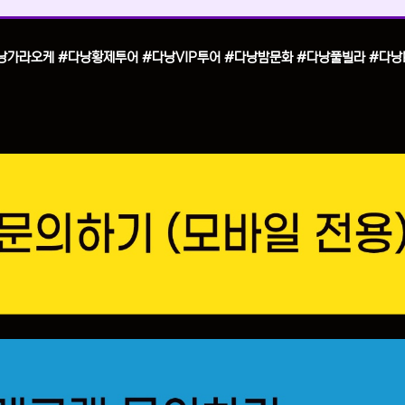
낭가라오케 #다낭황제투어 #다낭VIP투어 #다낭밤문화 #다낭풀빌라 #다낭