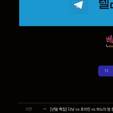
11
관련자료
이전
[년말 특집] 다낭 vs 호치민 vs 하노이 밤