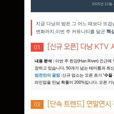
2025년 12
지금 다낭의 밤은 그 어느 때보다 뜨겁
변화까지,이번 주 커뮤니티를 달군
핵심
[신규 오픈] 다낭 KTV
01
내용 분석 :
이번 주 한강(Han River) 인근에
장하고 있습니다. 50개가 넘는 테마룸과 최
밤전만의 꿀팁 :
신규 업소는 오픈 초기
'수질
라인업을 만날 확률이 200%입니다. 오픈 기
[단속 트렌드] 연말연시 
02