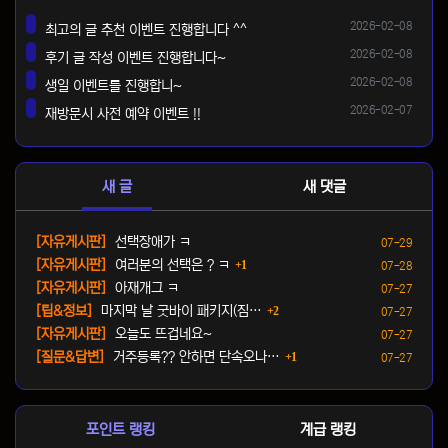
등록일
2026-02-08
최고의 글 추천 이벤트 진행합니다 ^^
댓글
등록일
2026-02-08
후기 글 작성 이벤트 진행합니다~
댓글
등록일
2026-02-08
생일 이벤트를 진행합니~
댓글
등록일
2026-02-07
재방문시 사전 예약 이벤트 !!
댓글
새 글
새 댓글
등록일
[자유게시판]
선택장애가 ㅋ
07-29
댓글
등록일
[자유게시판]
여러분의 선택은 ? ㅋ
1
07-28
등록일
[자유게시판]
아재개그 ㅋ
07-27
댓글
등록일
[팁&정보]
마지막 날 굿바이 패키지(짐…
2
07-27
등록일
[자유게시판]
오늘도 뜨겁네요~
07-27
댓글
등록일
[질문&답변]
거주등록?? 안하면 단속오나…
1
07-27
포인트 랭킹
계급 랭킹