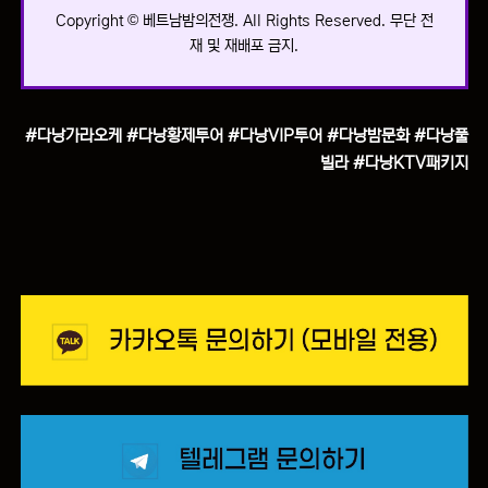
Copyright © 베트남밤의전쟁. All Rights Reserved. 무단 전
재 및 재배포 금지.
#다낭가라오케 #다낭황제투어 #다낭VIP투어 #다낭밤문화 #다낭풀
빌라 #다낭KTV패키지