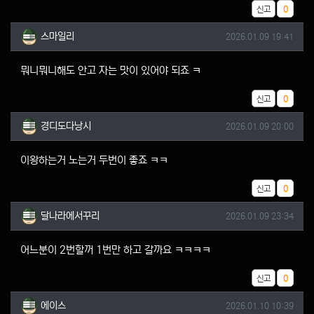
추천
신고
0
스마일리님의 댓글
작성일
스마일리
2026.01.09 19:41
뭐니뭐니해도 안고 자는 맛이 있어야 되죠 ㅋ
추천
신고
0
경디도다낭시님의 댓글
작성일
경디도다낭시
2026.01.09 20:00
이왕하는거 노는거 두번이 좋죠 ㅋㅋ
추천
신고
0
달나라에서꾸리님의 댓글
작성일
달나라에서꾸리
2026.01.09 23:34
어느분이 2번할꺼 1번만 하고 갈까요 ㅋㅋㅋㅋ
추천
신고
0
에이스님의 댓글
작성일
에이스
2026.01.10 10:39