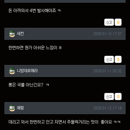
돈 아까와서 4번 발사해야죠 ㅋ
추천
신고
0
세컨님의 댓글
작성일
세컨
2026.01.10 17:37
한번하면 뭔가 아쉬운 느낌이 ㅎ
추천
신고
0
니맘데로해라님의 댓글
작성일
니맘데로해라
2026.01.11 20:32
롱은 국룰 아닌긴요? ㅋ
추천
신고
0
예람님의 댓글
작성일
예람
2026.01.12 17:18
데리고 와서 한번하고 안고 자면서 주물럭거리는 맛이 좋아요 ㅋㅋ