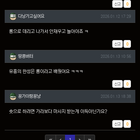
추천
신고
0
다낭가고싶어요님의 댓글
작성일
다낭가고싶어요
2026.01.12 17:29
롱으로 데리고 나가서 안재우고 놀아야죠 ㅋ
추천
신고
0
땅콩버터님의 댓글
작성일
땅콩버터
2026.01.13 10:56
유흥의 완성은 롱이라고 배웠어요 ㅋㅋㅋ
추천
신고
0
꽁가이랑꽁냥님의 댓글
작성일
꽁가이랑꽁냥
2026.01.13 18:38
숏으로 하려면 가라보다 마사지 받는게 이득아닌가요?
추천
신고
0
(current)