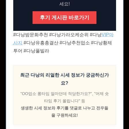
세요!
후기 게시판 바로가기
#다낭밤문화추천 #다낭가라오케순위 #다낭
VIP마
사지
#다낭유흥총결산 #다낭추천업소 #다낭황제
투어 #다낭풀빌라
최근 다낭의 리얼한 시세 정보가 궁금하신가
요?
"OO업소 롱타임 얼마던데 적당한가요?", "어제 숏
타임 후기 올립니다" 등
생생한 시세 정보와 후기를 댓글로 나누고 전우들
을 구원하세요!