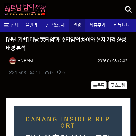
메뉴
마사지
전체
풀빌라
골프&황제
관광
제휴후기
커뮤니티
팁&정보
[신년 기획] 다낭 '롱타임'과 '숏타임'의 차이와 현지 가격 형성
배경 분석
작성자 정보
작성
작성일
VNBAM
2026.01.08 12:32
컨텐츠 정보
조회
댓글
추천
비추천
1,506
11
9
0
목록
스크랩
본문
DANANG INSIDER REP
ORT