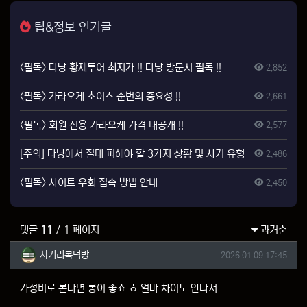
팁&정보 인기글
<필독> 다낭 황제투어 최저가 !! 다낭 방문시 필독 !!
2,852
<필독> 가라오케 초이스 순번의 중요성 !!
2,661
<필독> 회원 전용 가라오케 가격 대공개 !!
2,577
[주의] 다낭에서 절대 피해야 할 3가지 상황 및 사기 유형
2,486
<필독> 사이트 우회 접속 방법 안내
2,450
댓글
11
/ 1 페이지
과거순
사거리복덕방님의 댓글
작성일
사거리복덕방
2026.01.09 17:45
가성비로 본다면 롱이 좋죠 ㅎ 얼마 차이도 안나서