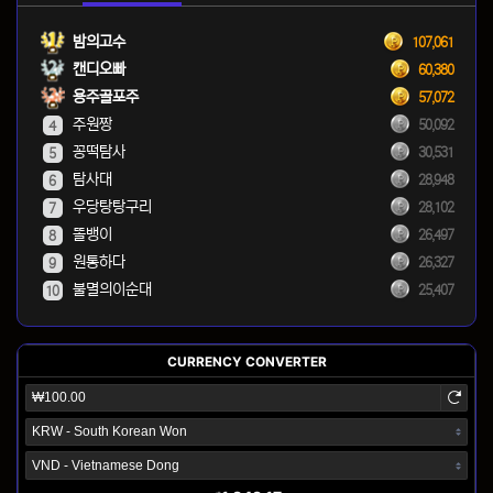
밤의고수
107,061
캔디오빠
60,380
용주골포주
57,072
주원짱
50,092
4
꽁떡탐사
30,531
5
탐사대
28,948
6
우당탕탕구리
28,102
7
똘뱅이
26,497
8
원통하다
26,327
9
불멸의이순대
25,407
10