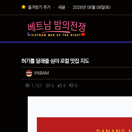
상단 네비
즐겨찾기 추가
새글
2026년 08월 08일(토)
메인 메뉴
팁&정보
허기를 달래줄 심야 로컬 맛집 지도
작성자 정보
작성
VNBAM
컨텐츠 정보
조회
댓글
추천
비추천
1,127
3
4
0
본문