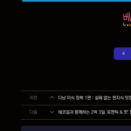
4
관련자료
이전
다낭 미식 정복 1편 : 실패 없는 현지식 맛집
다음
에코걸과 함께하는 2박 3일 '로맨틱 & 핫'