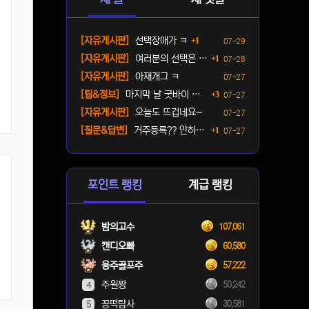
댓글
등록일
[자유게시판]
선택장애가 ㅋ
1
07-29
댓글
등록일
[자유게시판]
여러분의 선택은 ? ㅋ
1
07-28
등록일
[자유게시판]
아재개그 ㅋ
07-27
댓글
등록일
[팁&정보]
마지막 날 굿바이 패키지(짐…
3
07-27
등록일
[자유게시판]
오늘도 뜨겁네요~
07-27
댓글
등록일
[질문&답변]
거주등록?? 안하면 단속오나…
1
07-27
포인트 랭킹
계급 랭킹
밤의고수
107,061
캔디오빠
60,580
용주골포주
57,222
주원짱
50,242
4
꽁떡탐사
30,581
5