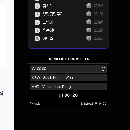
탐사대
28,948
6
우당탕탕구리
28,102
7
똘뱅이
26,497
8
원통하다
26,327
9
하다호
25,550
10
집
올