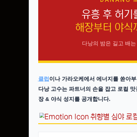
DANANG M
유흥 후 허기
해장부터 야식까
다낭의 밤은 길고 배는
클럽
이나 가라오케에서 에너지를 쏟아부은
다낭 고수
는 파트너의 손을 잡고 로컬 
장 & 야식 성지
를 공개합니다.
취향별 심야 로컬