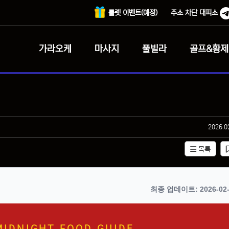
룰렛 이벤트(예정)
주소 차단 대피소
가라오케
마사지
풀빌라
골프&황제
작성일
2026.0
목록
최종 업데이트: 2026-02-