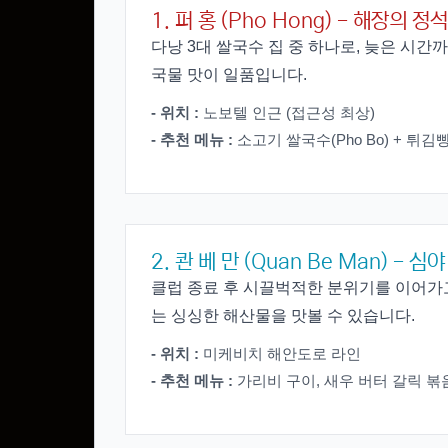
1. 퍼 홍 (Pho Hong) - 해장의 정석
다낭 3대 쌀국수 집 중 하나로, 늦은 시간
국물 맛이 일품입니다.
- 위치 :
노보텔 인근 (접근성 최상)
- 추천 메뉴 :
소고기 쌀국수(Pho Bo) + 튀김빵
2. 콴 베 만 (Quan Be Man) - 
클럽 종료 후 시끌벅적한 분위기를 이어가
는 싱싱한 해산물을 맛볼 수 있습니다.
- 위치 :
미케비치 해안도로 라인
- 추천 메뉴 :
가리비 구이, 새우 버터 갈릭 볶