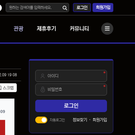
회원가입
로그인
관광
제휴후기
커뮤니티
사이드바
필수
아이디
2.09 19:08
필수
비밀번호
스크랩
로그인
09
정보찾기
·
회원가입
자동로그인