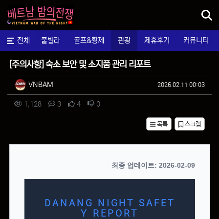
메뉴
마사지
전체
풀빌라
골프&황제
관광
제휴후기
커뮤니티
팁&정보
[주의사항] 숙소 보안 및 소지품 관리 리포트
작성자 정보
작성
작성일
VNBAM
2026.02.11 00:03
컨텐츠 정보
조회
댓글
추천
비추천
1,128
3
4
0
목록
스크랩
본문
최종 업데이트: 2026-02-09
DANANG NIGHT SAFET
Y REPORT