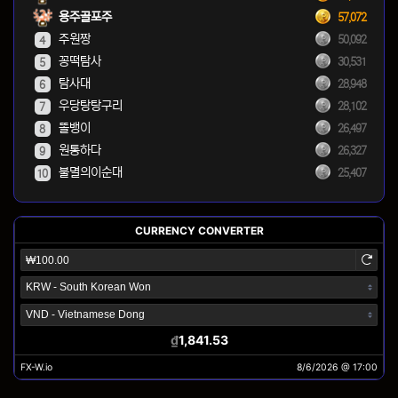
용주골포주
57,072
주원짱
50,092
4
꽁떡탐사
30,531
5
탐사대
28,948
6
우당탕탕구리
28,102
7
똘뱅이
26,497
8
원통하다
26,327
9
불멸의이순대
25,407
10