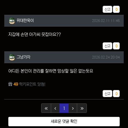
추천
신고
0
위대한욱이님의 댓글
작성일
위대한욱이
2026.02.11 11:46
지갑에 손댄 아가씨 못잡아요??
추천
신고
0
그냥가자님의 댓글
작성일
그냥가자
2026.02.24 20:04
어디든 본인이 관리를 잘하면 맘상할 일은 없는듯요
49
럭키포인트 당첨!
추천
신고
0
(current)
1
새로운 댓글 확인