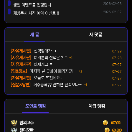
등록일
2026-02-08
생일 이벤트를 진행합니~
댓글
등록일
2026-02-07
재방문시 사전 예약 이벤트 !!
댓글
새 글
새 댓글
등록일
[자유게시판]
선택장애가 ㅋ
07-29
댓글
등록일
[자유게시판]
여러분의 선택은 ? ㅋ
1
07-28
등록일
[자유게시판]
아재개그 ㅋ
07-27
댓글
등록일
[팁&정보]
마지막 날 굿바이 패키지(짐…
2
07-27
등록일
[자유게시판]
오늘도 뜨겁네요~
07-27
댓글
등록일
[질문&답변]
거주등록?? 안하면 단속오나…
1
07-27
포인트 랭킹
계급 랭킹
밤의고수
107,061
캔디오빠
60,380