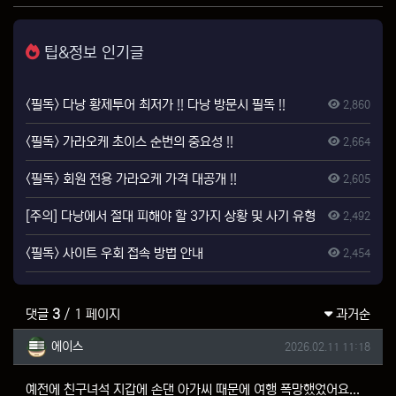
팁&정보 인기글
<필독> 다낭 황제투어 최저가 !! 다낭 방문시 필독 !!
2,860
<필독> 가라오케 초이스 순번의 중요성 !!
2,664
<필독> 회원 전용 가라오케 가격 대공개 !!
2,605
[주의] 다낭에서 절대 피해야 할 3가지 상황 및 사기 유형
2,492
<필독> 사이트 우회 접속 방법 안내
2,454
댓글
3
/ 1 페이지
과거순
에이스님의 댓글
작성일
에이스
2026.02.11 11:18
예전에 친구녀석 지갑에 손댄 아가씨 때문에 여행 폭망했었어요...