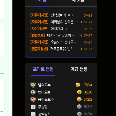
댓글
등록일
[자유게시판]
선택장애가 ㅋ
1
07-29
댓글
등록일
[자유게시판]
여러분의 선택은 ? ㅋ
1
07-28
등록일
[자유게시판]
아재개그 ㅋ
07-27
댓글
등록일
[팁&정보]
마지막 날 굿바이 패키지(짐…
3
07-27
등록일
[자유게시판]
오늘도 뜨겁네요~
07-27
댓글
등록일
[질문&답변]
거주등록?? 안하면 단속오나…
1
07-27
포인트 랭킹
계급 랭킹
밤의고수
107,061
캔디오빠
60,580
용주골포주
57,222
주원짱
50,242
4
꽁떡탐사
30,581
5