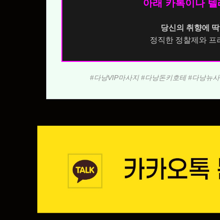
아래 카톡이나 텔레
당신의 취향에 딱
정직한 정찰제와 프
#다낭VIP마사지 #다낭돈키호테 #다낭뉴