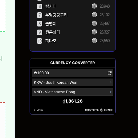
탐사대
28,948
6
우당탕탕구리
28,102
7
똘뱅이
26,497
8
원통하다
26,327
9
하다호
25,550
10
니