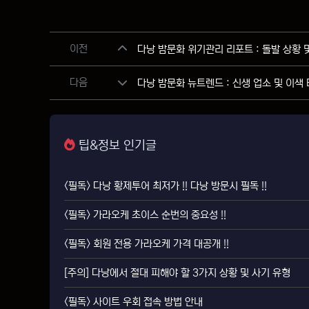
관련자료
이전
다낭 밤문화 위기관리 리포트 : 돌발 상황 
다음
다낭 밤문화 뉴트렌드 : 신생 업소 및 이색
팁&정보 인기글
<필독> 다낭 황제투어 최저가 !! 다낭 방문시 필독 !!
<필독> 가라오케 초이스 순번의 중요성 !!
<필독> 회원 전용 가라오케 가격 대공개 !!
[주의] 다낭에서 절대 피해야 할 3가지 상황 및 사기 유형
<필독> 사이트 우회 접속 방법 안내