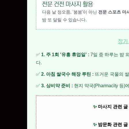
전문 건전 마사지 활용
다음 날 정오쯤, '붐붐'이 아닌
전문 스포츠 마
밤 또 달릴 수 있습니다.
장기
✅
1. 주 1회 '유흥 휴업일' :
7일 중 하루는 밤 
다.
✅
2. 아침 쌀국수 해장 루틴 :
뜨거운 국물의 쌀
✅
3. 상비약 준비 :
현지 약국(Pharmacity 
✨
마사지 관련 글
✨
밤문화 관련 글