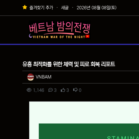
상단 네비
즐겨찾기 추가
새글
2026년 08월 08일(토)
메인 메뉴
팁&정보
유흥 최적화를 위한 체력 및 피로 회복 리포트
작성자 정보
작성
VNBAM
컨텐츠 정보
조회
댓글
추천
비추천
1,146
3
3
0
본문