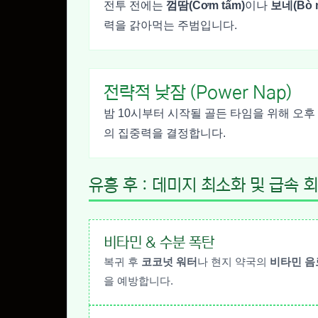
전투 전에는
껌땀(Cơm tấm)
이나
보네(Bò 
력을 갉아먹는 주범입니다.
전략적 낮잠 (Power Nap)
밤 10시부터 시작될 골든 타임을 위해 오후 
의 집중력을 결정합니다.
유흥 후 : 데미지 최소화 및 급속 
비타민 & 수분 폭탄
복귀 후
코코넛 워터
나 현지 약국의
비타민 음
을 예방합니다.