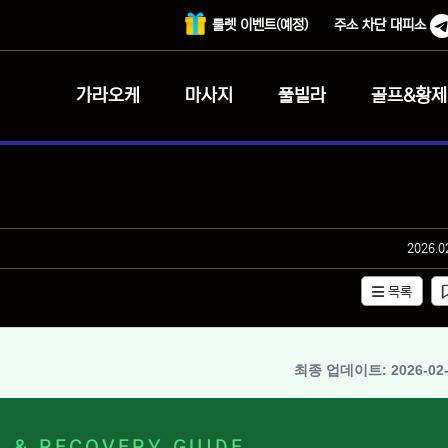
룰렛 이벤트(예정)
주소 차단 대피소
가라오케
마사지
풀빌라
골프&황제
작성일
2026.0
목록
최종 업데이트: 2026-02-