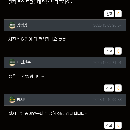
견적 문의 드렸는데 답변 부탁드려요~
추천
신고
0
빵빵빵님의 댓글
작성일
빵빵빵
2025.12.09 20:57
사진속 여인이 더 관심가네요 ㅎㅎ
추천
신고
0
대리만족님의 댓글
작성일
대리만족
2025.12.09 21:01
좋은 글 감샇합니다~
추천
신고
0
탐사대님의 댓글
작성일
탐사대
2025.12.10 00:56
황제 고민중이였는데 깔끔한 정리 감사합니다~
추천
신고
0