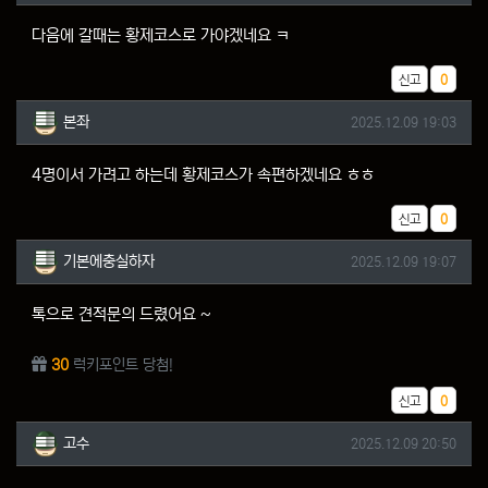
다음에 갈때는 황제코스로 가야겠네요 ㅋ
추천
신고
0
본좌님의 댓글
작성일
본좌
2025.12.09 19:03
4명이서 가려고 하는데 황제코스가 속편하겠네요 ㅎㅎ
추천
신고
0
기본에충실하자님의 댓글
작성일
기본에충실하자
2025.12.09 19:07
톡으로 견적문의 드렸어요 ~
30
럭키포인트 당첨!
추천
신고
0
고수님의 댓글
작성일
고수
2025.12.09 20:50