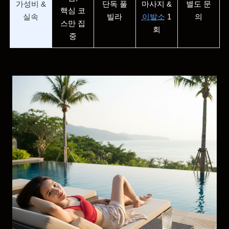
가성비 &
단독 풀
마사지 &
별도 문
핵심 코
실속
빌라
이발소
1
의
스만 집
회
중