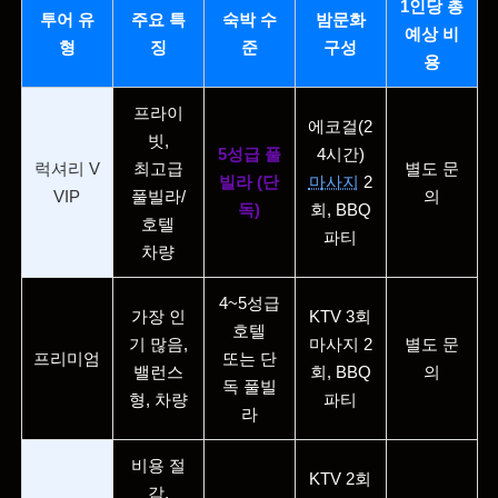
1인당 총
투어 유
주요 특
숙박 수
밤문화
예상 비
형
징
준
구성
용
프라이
에코걸(2
빗,
5성급 풀
4시간)
럭셔리 V
최고급
별도 문
빌라 (단
마사지
2
VIP
풀빌라/
의
독)
회, BBQ
호텔
파티
차량
4~5성급
가장 인
KTV 3회
호텔
기 많음,
마사지 2
별도 문
프리미엄
또는 단
밸런스
회, BBQ
의
독 풀빌
형, 차량
파티
라
비용 절
KTV 2회
감,