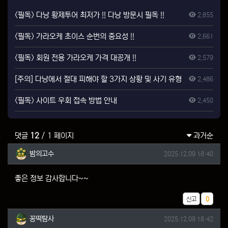
<필독> 다낭 황제투어 최저가 !! 다낭 방문시 필독 !!
2,855
<필독> 가라오케 초이스 순번의 중요성 !!
2,661
<필독> 회원 전용 가라오케 가격 대공개 !!
2,579
[주의] 다낭에서 절대 피해야 할 3가지 상황 및 사기 유형
2,486
<필독> 사이트 우회 접속 방법 안내
2,450
댓글
12
/ 1 페이지
과거순
밤의고수님의 댓글
작성일
밤의고수
2025.12.09 18:40
좋은 정보 감사합니다~~
추천
신고
0
꽁떡탐사님의 댓글
작성일
꽁떡탐사
2025.12.09 18:42