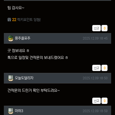
팁 감사요~
22
럭키포인트 당첨!
추천
신고
0
용주골포주님의 댓글
작성일
용주골포주
2025.12.09 18:45
굿 정보네요 ㅎ
톡으로 일정및 견적문의 보내드렸어요 ㅎ
추천
신고
0
오늘도달리자님의 댓글
작성일
오늘도달리자
2025.12.09 18:50
견적문의 드린거 확인 부탁드려요~
추천
신고
0
마하3님의 댓글
작성일
마하3
2025.12.09 18:59