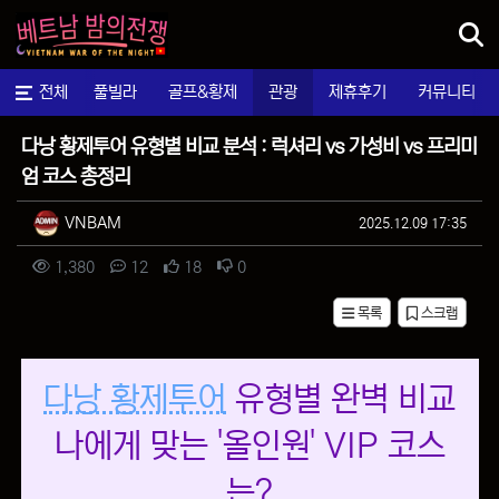
메뉴
마사지
전체
풀빌라
골프&황제
관광
제휴후기
커뮤니티
팁&정보
다낭 황제투어 유형별 비교 분석 : 럭셔리 vs 가성비 vs 프리미
엄 코스 총정리
작성자 정보
작성
작성일
VNBAM
2025.12.09 17:35
컨텐츠 정보
조회
댓글
추천
비추천
1,380
12
18
0
목록
스크랩
본문
다낭 황제투어
유형별 완벽 비교
나에게 맞는 '올인원' VIP 코스
는?