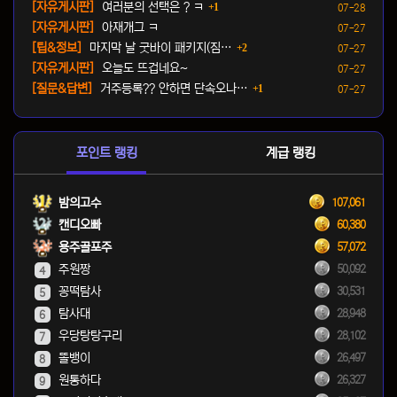
댓글
등록일
[자유게시판]
여러분의 선택은 ? ㅋ
1
07-28
등록일
[자유게시판]
아재개그 ㅋ
07-27
댓글
등록일
[팁&정보]
마지막 날 굿바이 패키지(짐…
2
07-27
등록일
[자유게시판]
오늘도 뜨겁네요~
07-27
댓글
등록일
[질문&답변]
거주등록?? 안하면 단속오나…
1
07-27
포인트 랭킹
계급 랭킹
밤의고수
107,061
캔디오빠
60,380
용주골포주
57,072
주원짱
50,092
4
꽁떡탐사
30,531
5
탐사대
28,948
6
우당탕탕구리
28,102
7
똘뱅이
26,497
8
원통하다
26,327
9