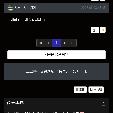
사랑은사는거야님의 댓글
작성일
사랑은사는거야
2026.03.03 16:45
기대하고 준비중입니다 ㅋ
추천
신고
0
(current)
1
새로운 댓글 확인
로그인한 회원만 댓글 등록이 가능합니다.
목록
스크랩
공지사항
+