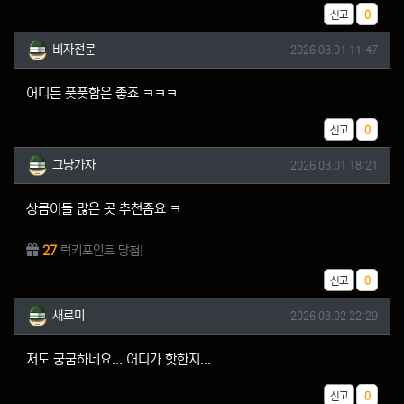
추천
신고
0
비자전문님의 댓글
작성일
비자전문
2026.03.01 11:47
어디든 풋풋함은 좋죠 ㅋㅋㅋ
추천
신고
0
그냥가자님의 댓글
작성일
그냥가자
2026.03.01 18:21
상큼이들 많은 곳 추천좀요 ㅋ
27
럭키포인트 당첨!
추천
신고
0
새로미님의 댓글
작성일
새로미
2026.03.02 22:29
저도 궁굼하네요... 어디가 핫한지...
추천
신고
0