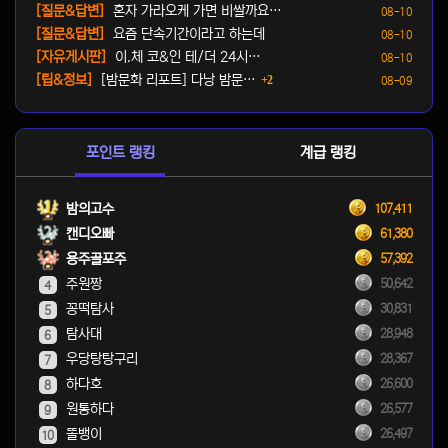
등록일
[질문&답변]
혼자 가라오케 가면 비쌀까요…
08-10
등록일
[질문&답변]
요즘 단속기간이라고 하는데
08-10
등록일
[자유게시판]
이.체 코&인 테/더 24시…
08-10
댓글
등록일
[팁&정보]
[밤문화 리포트] 다낭 밤문…
2
08-09
포인트 랭킹
계급 랭킹
밤의고수
107,411
캔디오빠
61,380
용주골포주
57,392
주원짱
50,642
4
꽁떡탐사
30,831
5
탐사대
28,948
6
우당탕탕구리
28,367
7
하다호
26,600
8
원통하다
26,577
9
똘뱅이
26,497
10