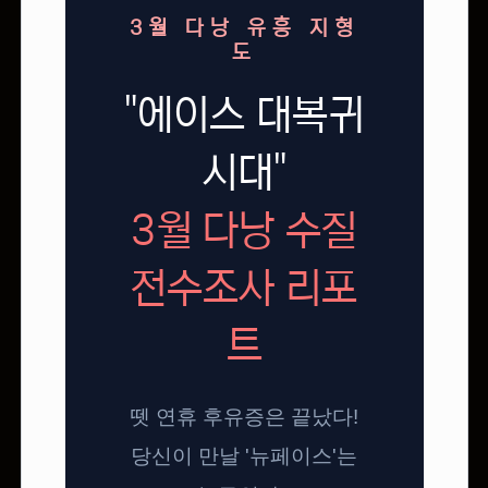
3월 다낭 유흥 지형
도
"에이스 대복귀
시대"
3월 다낭 수질
전수조사 리포
트
뗏 연휴 후유증은 끝났다!
당신이 만날 '뉴페이스'는