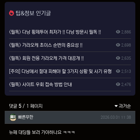
팁&정보 인기글
<필독> 다낭 황제투어 최저가 !! 다낭 방문시 필독 !!
2,886
<필독> 가라오케 초이스 순번의 중요성 !!
2,698
<필독> 회원 전용 가라오케 가격 대공개 !!
2,635
[주의] 다낭에서 절대 피해야 할 3가지 상황 및 사기 유형
2,513
<필독> 사이트 우회 접속 방법 안내
2,476
댓글
5
/ 1 페이지
과거순
빠른무한님의 댓글
작성일
빠른무한
2026.03.01 11:38
뉴페 대딩들 보러 가야하나요 ㅋㅋㅋ